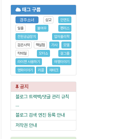
태그 구름
경주소녀
삽교
안면도
일출
불여우
팬리스
전원공급장치
입자물리학
검은사막
핵실험
가사
모델
칵테일
모터쇼
걸그룹
라이젠 사용하기
여행이야기
영화이야기
리콜
재테크
공지
블로그 트랙백/댓글 관리 규칙
...
블로그 검색 엔진 등록 안내
저작권 안내