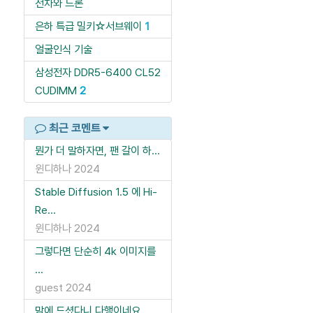
전차와 드론
은하 특급 밀키☆서브웨이
1
얼굴인식 기술
삼성전자 DDR5-6400 CL52
CUDIMM
2
최근 코멘트
뭔가 더 말하자면, 팬 갈이 하...
윈디하나
2024
Stable Diffusion 1.5 에 Hi-
Re...
윈디하나
2024
그렇다면 단순히 4k 이미지를
...
guest
2024
맘에 드셨다니 다행이네요.