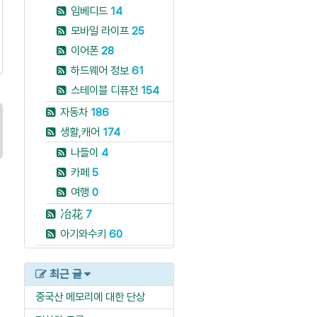
임베디드
14
모바일 라이프
25
이어폰
28
하드웨어 정보
61
스테이블 디퓨전
154
자동차
186
생활,캐어
174
나들이
4
카페
5
여행
0
冶花
7
아기와수키
60
최근 글
중국산 메모리에 대한 단상