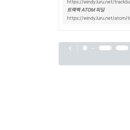
https://windy.luru.net/track
트랙백 ATOM 피딩
https://windy.luru.net/atom
...
1
2084
2085