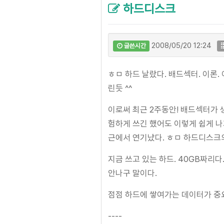
하드디스크
2008/05/20 12:24
글쓴시간
ㅎㅁ 하드 날랐다. 배드섹터. 이론.
린듯 ^^
이로써 최근 2주동안! 배드섹터가 생긴
험하게 쓰긴 했어도 이렇게 쉽게 나
근에서 연기났다. ㅎㅁ 하드디스크의
지금 쓰고 있는 하드. 40GB짜리다
안나구 말이다.
점점 하드에 쌓여가는 데이터가 중
----