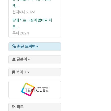
댓...
윈디하나
2024
맘에 드는 그림이 많네요 저
도...
루피
2024
최근 트랙백
글쓴이
북마크
피드