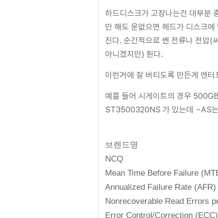
하드디스크가 고장나는건 대부분 충
만 해도 운없으면 헤드가 디스크에
진다. 순간적으로 쎈 전류나 전압
아니겠지만) 튄다.
이런거에 잘 버티도록 만든게 엔
예를 들어 시게이트의 경우 500G
ST3500320NS 가 있는데 ~A
∼AS
브렌드명 Barracuda
NCQ 지
Mean Time Before Failure
Annualized Failure 
Nonrecoverable Read Errors
Error Control/Corre