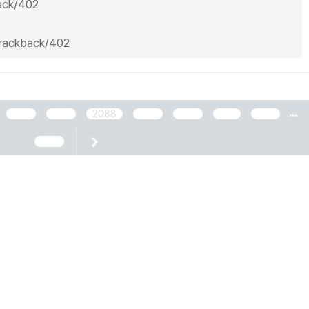
back/402
/trackback/402
...
2086
2087
2088
2089
2090
2091
2092
2466