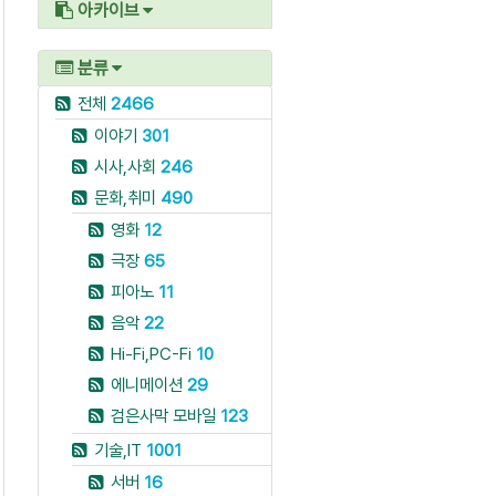
아카이브
분류
전체
2466
이야기
301
시사,사회
246
문화,취미
490
영화
12
극장
65
피아노
11
음악
22
Hi-Fi,PC-Fi
10
에니메이션
29
검은사막 모바일
123
기술,IT
1001
서버
16