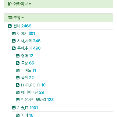
아카이브
분류
전체
2466
이야기
301
시사,사회
246
문화,취미
490
영화
12
극장
65
피아노
11
음악
22
Hi-Fi,PC-Fi
10
에니메이션
29
검은사막 모바일
123
기술,IT
1001
서버
16