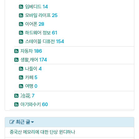
임베디드
14
모바일 라이프
25
이어폰
28
하드웨어 정보
61
스테이블 디퓨전
154
자동차
186
생활,캐어
174
나들이
4
카페
5
여행
0
冶花
7
아기와수키
60
최근 글
중국산 메모리에 대한 단상
윈디하나