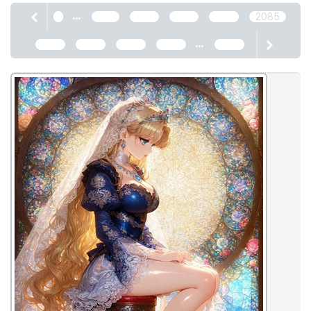
...
1
2081
2082
2083
2084
2085
...
2086
2087
2088
2089
2466