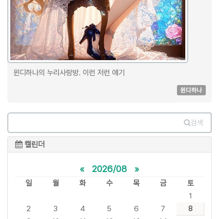
윈디하나의 누리사랑방. 이런 저런 얘기
윈디하나
검색
캘린더
«
2026/08
»
일
월
화
수
목
금
토
1
2
3
4
5
6
7
8