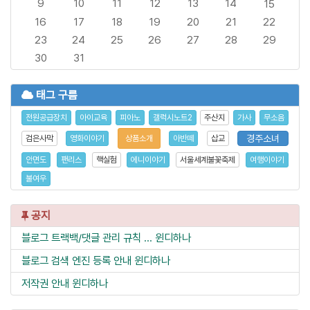
9
10
11
12
13
14
15
16
17
18
19
20
21
22
23
24
25
26
27
28
29
30
31
태그 구름
전원공급장치
아이교육
피아노
갤럭시노트2
주산지
가사
무소음
경주소녀
검은사막
영화이야기
상품소개
아반떼
삽교
안면도
팬리스
핵실험
에니이야기
서울세계불꽃축제
여행이야기
불여우
공지
블로그 트랙백/댓글 관리 규칙 ...
윈디하나
블로그 검색 엔진 등록 안내
윈디하나
저작권 안내
윈디하나