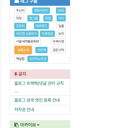
태그 구름
주산지
영화이야기
SAS
직장
걸그룹
헌법
가사
프린터
에버랜드
일출
라이젠 사용하기
차량점검
보안
서울세계불꽃축제
자체시정
상품소개
아반떼
검은사막
핵실험
사카이노리코
공지
블로그 트랙백/댓글 관리 규칙
...
블로그 검색 엔진 등록 안내
저작권 안내
아카이브