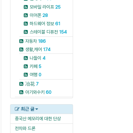
모바일 라이프
25
이어폰
28
하드웨어 정보
61
스테이블 디퓨전
154
자동차
186
생활,캐어
174
나들이
4
카페
5
여행
0
冶花
7
아기와수키
60
최근 글
중국산 메모리에 대한 단상
전차와 드론