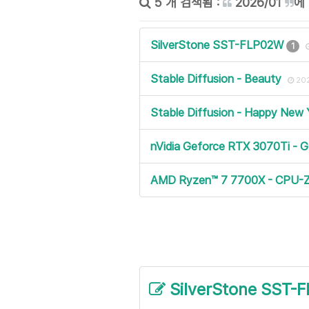
5 개 검색됨 :
2026/01
에
SilverStone SST-FLP02W
1
Stable Diffusion - Beauty
20
Stable Diffusion - Happy New
nVidia Geforce RTX 3070Ti - 
AMD Ryzen™ 7 7700X - CPU-
SilverStone SST-