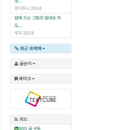
댓...
윈디하나
2024
맘에 드는 그림이 많네요 저
도...
루피
2024
최근 트랙백
글쓴이
북마크
피드
RSS
글 구독