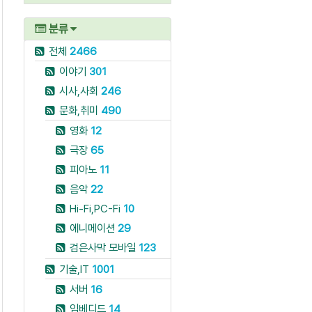
분류
전체
2466
이야기
301
시사,사회
246
문화,취미
490
영화
12
극장
65
피아노
11
음악
22
Hi-Fi,PC-Fi
10
에니메이션
29
검은사막 모바일
123
기술,IT
1001
서버
16
임베디드
14