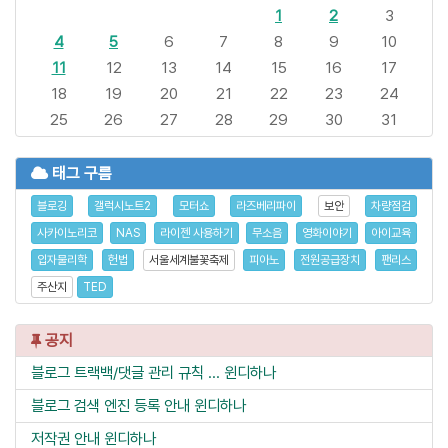
1
2
3
4
5
6
7
8
9
10
11
12
13
14
15
16
17
18
19
20
21
22
23
24
25
26
27
28
29
30
31
태그 구름
블로깅
갤럭시노트2
모터쇼
라즈베리파이
보안
차량점검
사카이노리코
NAS
라이젠 사용하기
무소음
영화이야기
아이교육
입자물리학
헌법
서울세계불꽃축제
피아노
전원공급장치
팬리스
주산지
TED
공지
블로그 트랙백/댓글 관리 규칙 ...
윈디하나
블로그 검색 엔진 등록 안내
윈디하나
저작권 안내
윈디하나