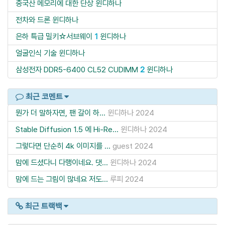
중국산 메모리에 대한 단상
윈디하나
전차와 드론
윈디하나
은하 특급 밀키☆서브웨이
1
윈디하나
얼굴인식 기술
윈디하나
삼성전자 DDR5-6400 CL52 CUDIMM
2
윈디하나
최근 코멘트
뭔가 더 말하자면, 팬 갈이 하...
윈디하나
2024
Stable Diffusion 1.5 에 Hi-Re...
윈디하나
2024
그렇다면 단순히 4k 이미지를 ...
guest
2024
맘에 드셨다니 다행이네요. 댓...
윈디하나
2024
맘에 드는 그림이 많네요 저도...
루피
2024
최근 트랙백