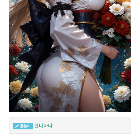
윈디하나
글쓴이