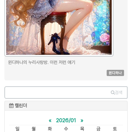
윈디하나의 누리사랑방. 이런 저런 얘기
윈디하나
검색
캘린더
«
2026/01
»
일
월
화
수
목
금
토