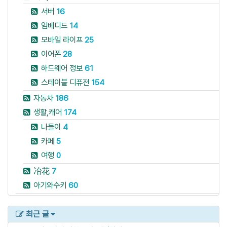
서버
16
임베디드
14
모바일 라이프
25
이어폰
28
하드웨어 정보
61
스테이블 디퓨전
154
자동차
186
생활,캐어
174
나들이
4
카페
5
여행
0
冶花
7
아기와수키
60
최근 글