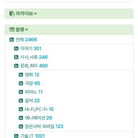
아카이브
분류
전체
2466
이야기
301
시사,사회
246
문화,취미
490
영화
12
극장
65
피아노
11
음악
22
Hi-Fi,PC-Fi
10
에니메이션
29
검은사막 모바일
123
기술,IT
1001