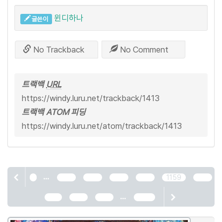
윈디하나
글쓴이
No Trackback
No Comment
트랙백
URL
https://windy.luru.net/trackback/1413
트랙백 ATOM 피딩
https://windy.luru.net/atom/trackback/1413
...
1
1155
1156
1157
1158
1159
1160
...
1161
1162
1163
2466