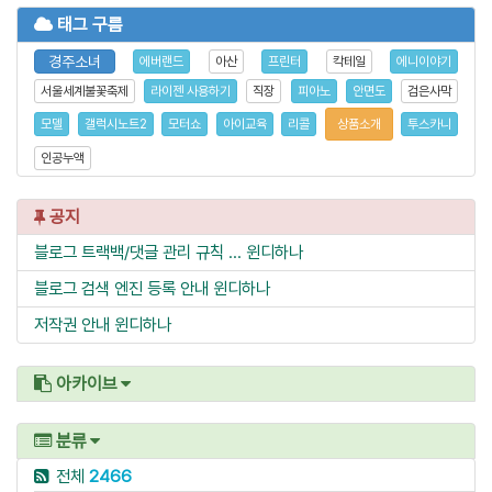
태그 구름
경주소녀
에버랜드
아산
프린터
칵테일
에니이야기
서울세계불꽃축제
라이젠 사용하기
직장
피아노
안면도
검은사막
모델
갤럭시노트2
모터쇼
아이교육
리콜
상품소개
투스카니
인공누액
공지
블로그 트랙백/댓글 관리 규칙 ...
윈디하나
블로그 검색 엔진 등록 안내
윈디하나
저작권 안내
윈디하나
아카이브
분류
전체
2466