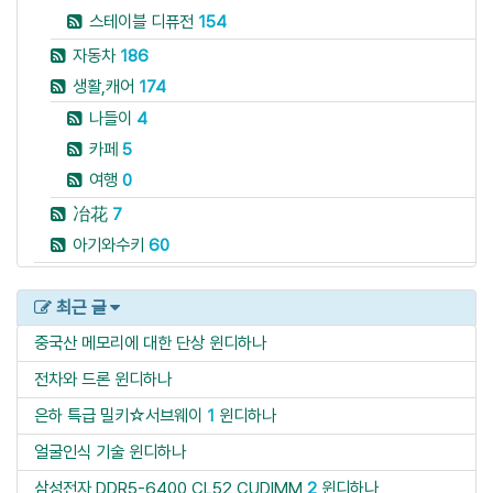
스테이블 디퓨전
154
자동차
186
생활,캐어
174
나들이
4
카페
5
여행
0
冶花
7
아기와수키
60
최근 글
중국산 메모리에 대한 단상
윈디하나
전차와 드론
윈디하나
은하 특급 밀키☆서브웨이
1
윈디하나
얼굴인식 기술
윈디하나
삼성전자 DDR5-6400 CL52 CUDIMM
2
윈디하나