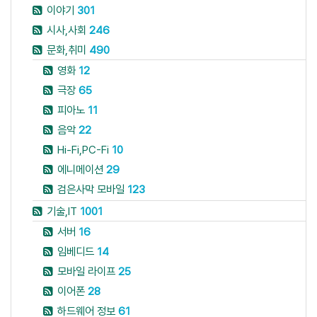
이야기
301
시사,사회
246
문화,취미
490
영화
12
극장
65
피아노
11
음악
22
Hi-Fi,PC-Fi
10
에니메이션
29
검은사막 모바일
123
기술,IT
1001
서버
16
임베디드
14
모바일 라이프
25
이어폰
28
하드웨어 정보
61