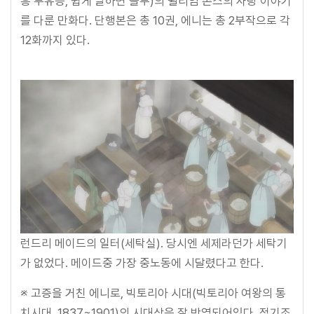
흥 부유층, 쉽게 말하면 졸부)의 윌리엄 존스의 사랑 이야기
를 다룬 만화다. 단행본은 총 10권, 에니는 총 2부작으로 각
12화까지 있다.
런드리 메이드의 일터(세탁실). 당시엔 세제라던가 세탁기
가 없었다. 메이드중 가장 중노동에 시달렸다고 한다.
※ 고증을 거친 에니로, 빅토리아 시대(빅토리아 여왕의 통
치시대, 1837~1901)의 시대상은 잘 반영되어있다. 적기조