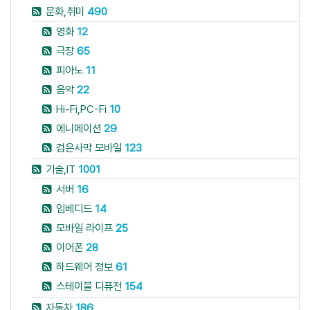
문화,취미
490
영화
12
극장
65
피아노
11
음악
22
Hi-Fi,PC-Fi
10
에니메이션
29
검은사막 모바일
123
기술,IT
1001
서버
16
임베디드
14
모바일 라이프
25
이어폰
28
하드웨어 정보
61
스테이블 디퓨전
154
자동차
186