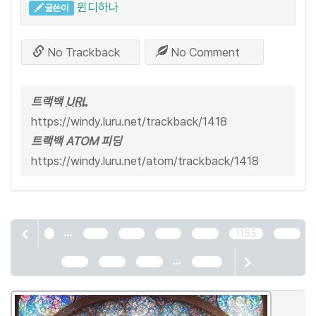
윈디하나
글쓴이
No Trackback
No Comment
트랙백
URL
https://windy.luru.net/trackback/1418
트랙백 ATOM 피딩
https://windy.luru.net/atom/trackback/1418
...
1
1151
1152
1153
1154
1155
1156
...
1157
1158
1159
2466