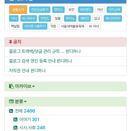
상품소개
전원공급장치
팬리스
보안
에버랜드
아산
아이교육
가사
AI 이미지
안면도
일출
피아노
재테크
삽교
에니이야기
핵실험
라이젠 사용하기
직장
서울세계불꽃축제
AI 미녀
공지
블로그 트랙백/댓글 관리 규칙 ...
윈디하나
블로그 검색 엔진 등록 안내
윈디하나
저작권 안내
윈디하나
아카이브
분류
전체
2466
이야기
301
시사,사회
246