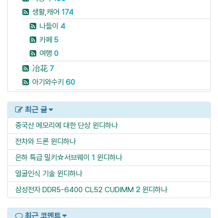
생활,캐어
174
나들이
4
카페
5
여행
0
冶花
7
아기와수키
60
최근 글
중국산 메모리에 대한 단상
윈디하나
전차와 드론
윈디하나
은하 특급 밀키☆서브웨이
1
윈디하나
얼굴인식 기술
윈디하나
삼성전자 DDR5-6400 CL52 CUDIMM
2
윈디하나
최근 코멘트