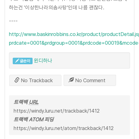
하는건 '이상한나라의솜사탕'인데 나름 괜찮다.
----
http://www.baskinrobbins.co.kr/product/productDetail.j
prdcate=0001&prdgroup=0001&prdcode=00019&mcod
윈디하나
글쓴이
No Trackback
No Comment
트랙백
URL
https://windy.luru.net/trackback/1412
트랙백 ATOM 피딩
https://windy.luru.net/atom/trackback/1412