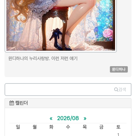
윈디하나의 누리사랑방. 이런 저런 얘기
윈디하나
검색
캘린더
«
2026/08
»
일
월
화
수
목
금
토
1