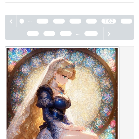
...
1
1158
1159
1160
1161
1162
1163
...
1164
1165
1166
2466