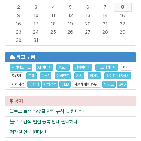
2
3
4
5
6
7
8
9
10
11
12
13
14
15
16
17
18
19
20
21
22
23
24
25
26
27
28
29
30
31
태그 구름
사카이노리코
AI 이미지
블로깅
영화이야기
라즈베리파이
아산
주산지
모델
NAS
에버랜드
가사
피아노
라이젠 사용하기
자체시정
아반떼
차량점검
TED
서울세계불꽃축제
안면도
SAS
공지
블로그 트랙백/댓글 관리 규칙 ...
윈디하나
블로그 검색 엔진 등록 안내
윈디하나
저작권 안내
윈디하나