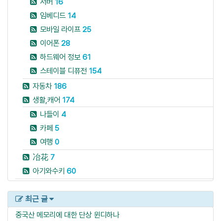
서버
16
임베디드
14
모바일 라이프
25
이어폰
28
하드웨어 정보
61
스테이블 디퓨전
154
자동차
186
생활,캐어
174
나들이
4
카페
5
여행
0
冶花
7
아기와수키
60
최근 글
중국산 메모리에 대한 단상
윈디하나