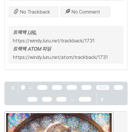
No Trackback
No Comment
트랙백
URL
https://windy.luru.net/trackback/1731
트랙백 ATOM 피딩
https://windy.luru.net/atom/trackback/1731
...
1
856
857
858
859
860
861
...
862
863
864
2466