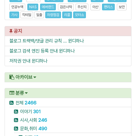
인공누액
NAS
에버랜드
검은사막
주산지
아산
팬리스
보안
가사
칵테일
일출
차량점검
리콜
모터쇼
공지
블로그 트랙백/댓글 관리 규칙 ...
윈디하나
블로그 검색 엔진 등록 안내
윈디하나
저작권 안내
윈디하나
아카이브
분류
전체
2466
이야기
301
시사,사회
246
문화,취미
490