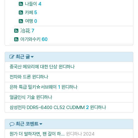
나들이
4
카페
5
여행
0
冶花
7
아기와수키
60
최근 글
중국산 메모리에 대한 단상
윈디하나
전차와 드론
윈디하나
은하 특급 밀키☆서브웨이
1
윈디하나
얼굴인식 기술
윈디하나
삼성전자 DDR5-6400 CL52 CUDIMM
2
윈디하나
최근 코멘트
뭔가 더 말하자면, 팬 갈이 하...
윈디하나
2024