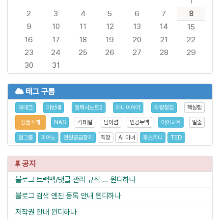
1
2
3
4
5
6
7
8
9
10
11
12
13
14
15
16
17
18
19
20
21
22
23
24
25
26
27
28
29
30
31
태그 구름
재테크
아반떼
갤럭시노트2
에니이야기
차량점검
핵실험
상품소개
NAS
칵테일
남이섬
인공누액
아이교육
일출
걸그룹
피아노
전원공급장치
직장
AI 미녀
투스카니
TED
공지
블로그 트랙백/댓글 관리 규칙 ...
윈디하나
블로그 검색 엔진 등록 안내
윈디하나
저작권 안내
윈디하나