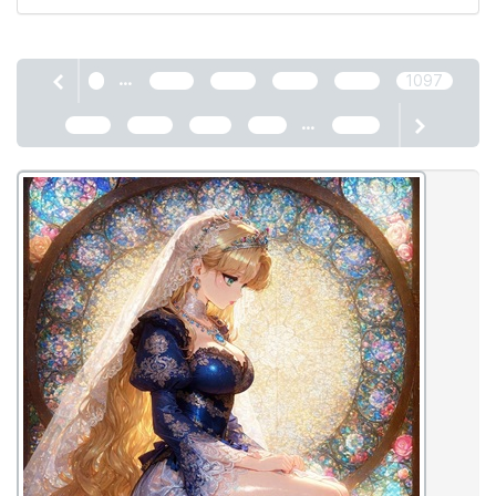
...
1
1093
1094
1095
1096
1097
...
1098
1099
1100
1101
2466