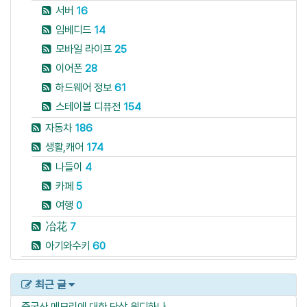
서버
16
임베디드
14
모바일 라이프
25
이어폰
28
하드웨어 정보
61
스테이블 디퓨전
154
자동차
186
생활,캐어
174
나들이
4
카페
5
여행
0
冶花
7
아기와수키
60
최근 글
중국산 메모리에 대한 단상
윈디하나