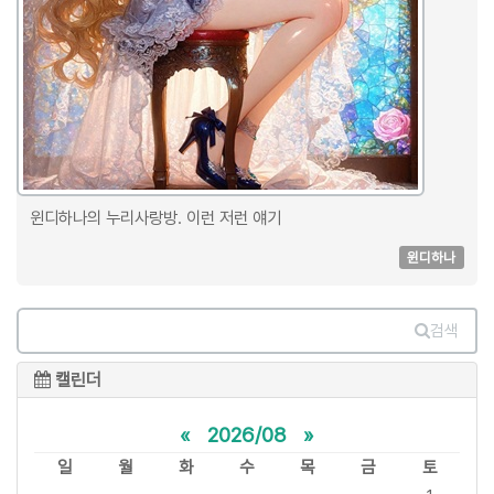
윈디하나의 누리사랑방. 이런 저런 얘기
윈디하나
검색
캘린더
«
2026/08
»
일
월
화
수
목
금
토