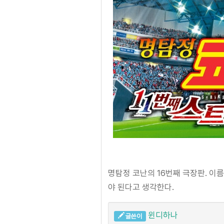
명탐정 코난의 16번째 극장판. 이
야 된다고 생각한다.
윈디하나
글쓴이