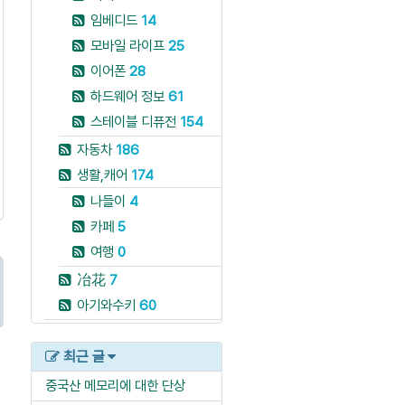
임베디드
14
모바일 라이프
25
이어폰
28
하드웨어 정보
61
스테이블 디퓨전
154
자동차
186
생활,캐어
174
나들이
4
카페
5
여행
0
冶花
7
아기와수키
60
최근 글
중국산 메모리에 대한 단상