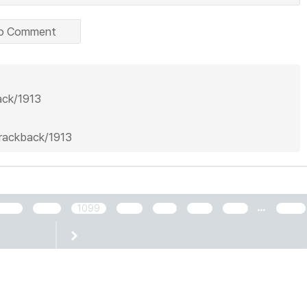
o Comment
back/1913
trackback/1913
...
1097
1098
1099
1100
1101
1102
1103
2466