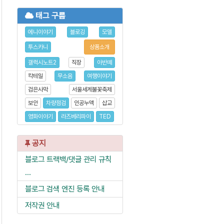
태그 구름
에니이야기
블로깅
모델
투스카니
상품소개
갤럭시노트2
직장
아반떼
칵테일
무소음
여행이야기
검은사막
서울세계불꽃축제
보안
차량점검
인공누액
삽교
영화이야기
라즈베리파이
TED
공지
블로그 트랙백/댓글 관리 규칙
...
블로그 검색 엔진 등록 안내
저작권 안내