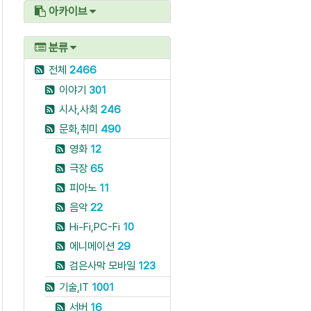
아카이브
분류
전체
2466
이야기
301
시사,사회
246
문화,취미
490
영화
12
극장
65
피아노
11
음악
22
Hi-Fi,PC-Fi
10
에니메이션
29
검은사막 모바일
123
기술,IT
1001
서버
16