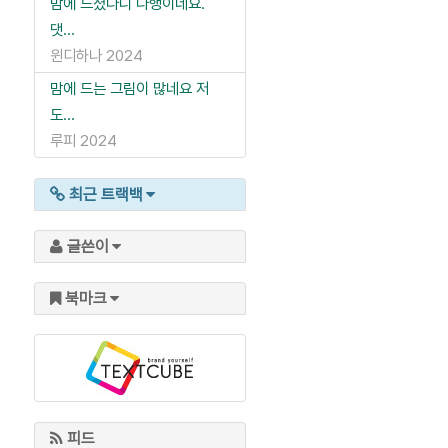
맘에 드셨다니 다행이네요.
댓...
윈디하나
2024
맘에 드는 그림이 많네요 저
도...
루피
2024
최근 트랙백
글쓴이
북마크
피드