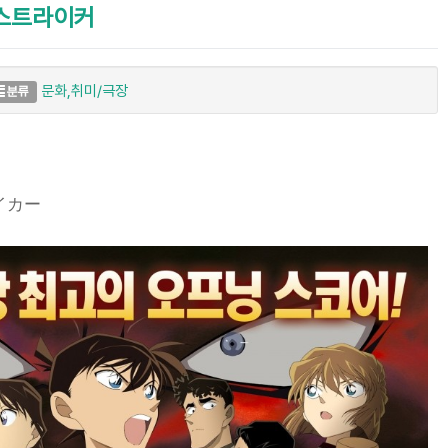
 스트라이커
문화,취미/극장
분류
イカー