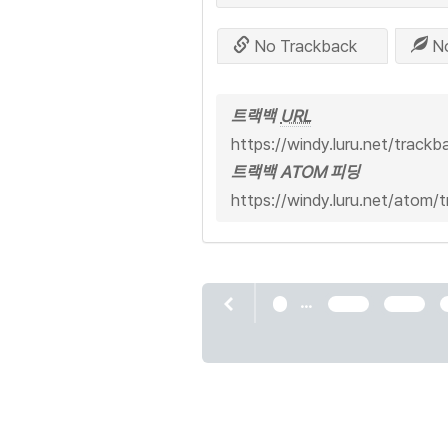
No Trackback
N
트랙백
URL
https://windy.luru.net/track
트랙백 ATOM 피딩
https://windy.luru.net/atom/
...
1
1095
1096