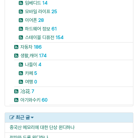
임베디드
14
모바일 라이프
25
이어폰
28
하드웨어 정보
61
스테이블 디퓨전
154
자동차
186
생활,캐어
174
나들이
4
카페
5
여행
0
冶花
7
아기와수키
60
최근 글
중국산 메모리에 대한 단상
윈디하나
전차와 드론
윈디하나