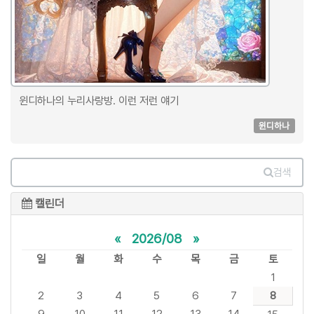
윈디하나의 누리사랑방. 이런 저런 얘기
윈디하나
검색
캘린더
«
2026/08
»
일
월
화
수
목
금
토
1
2
3
4
5
6
7
8
9
10
11
12
13
14