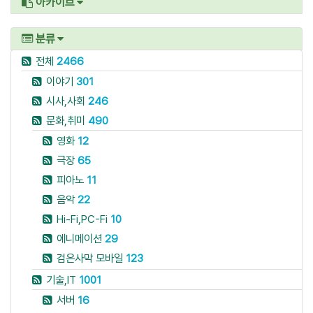
아카이브
분류
전체
2466
이야기
301
시사,사회
246
문화,취미
490
영화
12
극장
65
피아노
11
음악
22
Hi-Fi,PC-Fi
10
에니메이션
29
검은사막 모바일
123
기술,IT
1001
서버
16