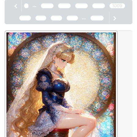
...
1
1005
1006
1007
1008
1009
...
1010
1011
1012
1013
2466