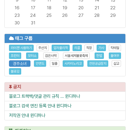
15
16
17
18
19
20
21
22
23
24
25
26
27
28
29
30
31
태그 구름
라이젠 사용하기
주산지
입자물리학
리콜
직장
가사
칵테일
프린터
모터쇼
검은사막
서울세계불꽃축제
헌법
불여우
경주소녀
안면도
일출
사카이노리코
전원공급장치
삽교
블로깅
공지
블로그 트랙백/댓글 관리 규칙 ...
윈디하나
블로그 검색 엔진 등록 안내
윈디하나
저작권 안내
윈디하나