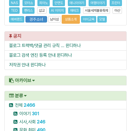
NAS
모터쇼
피아노
안면도
에니이야기
여행이야기
프린터
TED
팬리스
삽교
AI 이미지
재테크
서울세계불꽃축제
아산
경주소녀
에버랜드
남이섬
상품소개
아이교육
모델
공지
블로그 트랙백/댓글 관리 규칙 ...
윈디하나
블로그 검색 엔진 등록 안내
윈디하나
저작권 안내
윈디하나
아카이브
분류
전체
2466
이야기
301
시사,사회
246
문화,취미
490