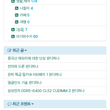
생활,캐어
174
나들이
4
카페
5
여행
0
冶花
7
아기와수키
60
최근 글
중국산 메모리에 대한 단상
윈디하나
전차와 드론
윈디하나
은하 특급 밀키☆서브웨이
1
윈디하나
얼굴인식 기술
윈디하나
삼성전자 DDR5-6400 CL52 CUDIMM
2
윈디하나
최근 코멘트