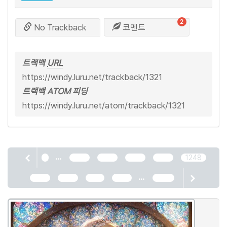
2
No Trackback
코멘트
트랙백
URL
https://windy.luru.net/trackback/1321
트랙백 ATOM 피딩
https://windy.luru.net/atom/trackback/1321
...
1
1244
1245
1246
1247
1248
...
1249
1250
1251
1252
2466