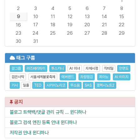
1
2
3
4
5
6
7
8
9
10
11
12
13
14
15
17
18
19
20
21
22
16
23
24
25
26
27
28
29
30
31
태그 구름
걸그룹
라즈베리파이
투스카니
AI 미녀
자체시정
칵테일
안면도
검은사막
서울세계불꽃축제
에버랜드
차량점검
피아노
AI 이미지
가사
일출
TED
사카이노리코
무소음
SAS
갤럭시노트2
공지
블로그 트랙백/댓글 관리 규칙 ...
윈디하나
블로그 검색 엔진 등록 안내
윈디하나
저작권 안내
윈디하나