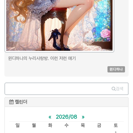
윈디하나의 누리사랑방. 이런 저런 얘기
윈디하나
검색
캘린더
«
2026/08
»
일
월
화
수
목
금
토