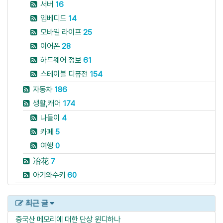
서버
16
임베디드
14
모바일 라이프
25
이어폰
28
하드웨어 정보
61
스테이블 디퓨전
154
자동차
186
생활,캐어
174
나들이
4
카페
5
여행
0
冶花
7
아기와수키
60
최근 글
중국산 메모리에 대한 단상
윈디하나