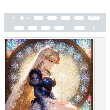
...
1
1395
1396
1397
1398
1399
...
1400
1401
1402
1403
2466