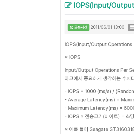
IOPS(Input/Output
2011/06/01 13:00
글쓴시간
IOPS(Input/Output Operations
※ IOPS
Input/Output Operations 
마크에서 중요하게 생각하는 수치다.
- IOPS = 1000 (ms/s) / (Rando
- Average Latency(ms) = Maxi
- Maximum Latency(ms) = 6000
- IOPS × 전송크기(바이트) = 초
※ 예를 들어 Seagate ST3160318