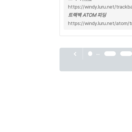
https://windy.luru.net/trackb
트랙백 ATOM 피딩
https://windy.luru.net/atom/
...
1
1393
1394