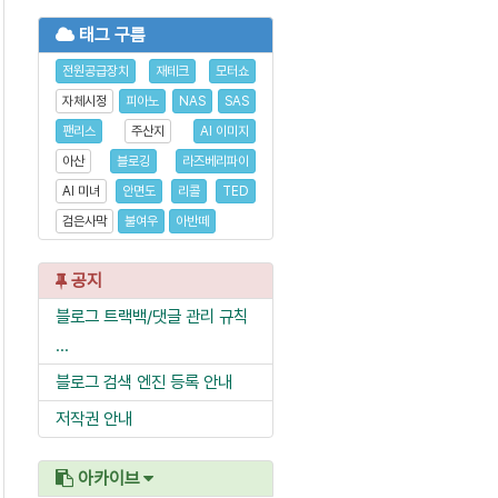
태그 구름
전원공급장치
재테크
모터쇼
자체시정
피아노
NAS
SAS
팬리스
주산지
AI 이미지
아산
블로깅
라즈베리파이
AI 미녀
안면도
리콜
TED
검은사막
불여우
아반떼
공지
블로그 트랙백/댓글 관리 규칙
...
블로그 검색 엔진 등록 안내
저작권 안내
아카이브