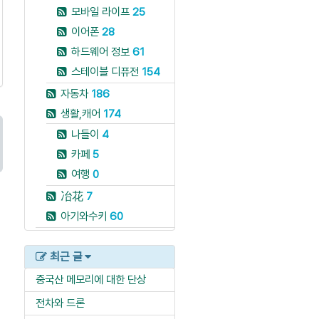
모바일 라이프
25
이어폰
28
하드웨어 정보
61
스테이블 디퓨전
154
자동차
186
생활,캐어
174
나들이
4
카페
5
여행
0
冶花
7
아기와수키
60
최근 글
중국산 메모리에 대한 단상
전차와 드론