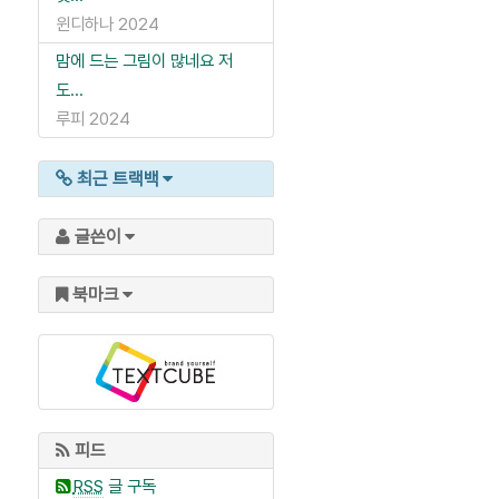
윈디하나
2024
맘에 드는 그림이 많네요 저
도...
루피
2024
최근 트랙백
글쓴이
북마크
피드
RSS
글 구독