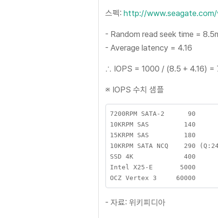
스펙:
http://www.seagate.com/
- Random read seek time = 8.5
- Average latency = 4.16
∴ IOPS = 1000 / (8.5 + 4.16) =
※ IOPS 수치 샘플
7200RPM SATA-2      90

10KRPM SAS         140

15KRPM SAS         180

10KRPM SATA NCQ    290 (Q:24
SSD 4K             400

Intel X25-E       5000

- 자료: 위키피디아