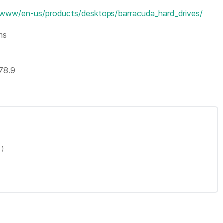
www/en-us/products/desktops/barracuda_hard_drives/
ms
 78.9
)
