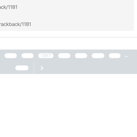
ack/1181
trackback/1181
...
1395
1396
1397
1398
1399
1400
1401
2466