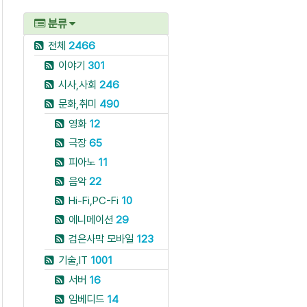
분류
전체
2466
이야기
301
시사,사회
246
문화,취미
490
영화
12
극장
65
피아노
11
음악
22
Hi-Fi,PC-Fi
10
에니메이션
29
검은사막 모바일
123
기술,IT
1001
서버
16
임베디드
14