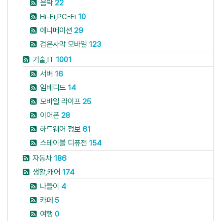
음악
22
Hi-Fi,PC-Fi
10
에니메이션
29
검은사막 모바일
123
기술,IT
1001
서버
16
임베디드
14
모바일 라이프
25
이어폰
28
하드웨어 정보
61
스테이블 디퓨전
154
자동차
186
생활,캐어
174
나들이
4
카페
5
여행
0