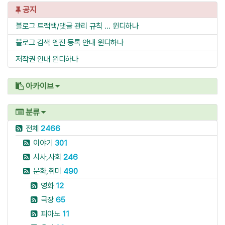
공지
블로그 트랙백/댓글 관리 규칙 ...
윈디하나
블로그 검색 엔진 등록 안내
윈디하나
저작권 안내
윈디하나
아카이브
분류
전체
2466
이야기
301
시사,사회
246
문화,취미
490
영화
12
극장
65
피아노
11