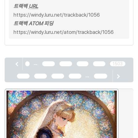
트랙백
URL
https://windy.luru.net/trackback/1056
트랙백 ATOM 피딩
https://windy.luru.net/atom/trackback/1056
...
1
1499
1500
1501
1502
1503
...
1504
1505
1506
1507
2466