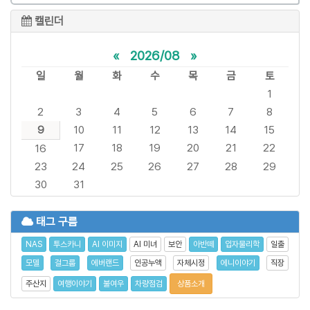
캘린더
«
2026/08
»
일
월
화
수
목
금
토
1
2
3
4
5
6
7
8
9
10
11
12
13
14
15
17
18
19
20
21
22
16
23
24
25
26
27
28
29
30
31
태그 구름
NAS
투스카니
AI 이미지
AI 미녀
보안
아반떼
입자물리학
일출
모델
걸그룹
에버랜드
인공누액
자체시정
에니이야기
직장
주산지
여행이야기
불여우
차량점검
상품소개