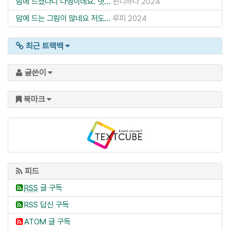
맘에 드셨다니 다행이네요. 댓...
윈디하나
2024
맘에 드는 그림이 많네요 저도...
루피
2024
최근 트랙백
글쓴이
북마크
피드
RSS
글 구독
RSS 답신 구독
ATOM 글 구독