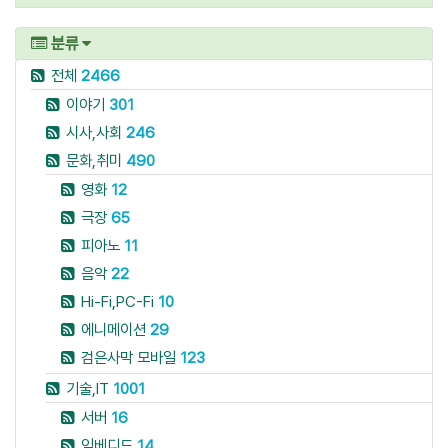
분류
전체
2466
이야기
301
시사,사회
246
문화,취미
490
영화
12
극장
65
피아노
11
음악
22
Hi-Fi,PC-Fi
10
에니메이션
29
검은사막 모바일
123
기술,IT
1001
서버
16
임베디드
14