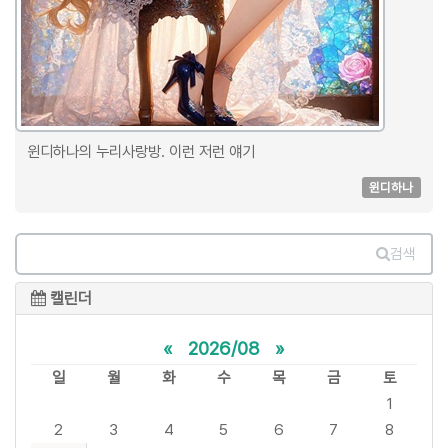
윈디하나의 누리사랑방. 이런 저런 얘기
윈디하나
검색
캘린더
«
2026/08
»
일
월
화
수
목
금
토
1
2
3
4
5
6
7
8