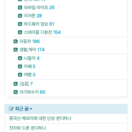
모바일 라이프
25
이어폰
28
하드웨어 정보
61
스테이블 디퓨전
154
자동차
186
생활,캐어
174
나들이
4
카페
5
여행
0
冶花
7
아기와수키
60
최근 글
중국산 메모리에 대한 단상
윈디하나
전차와 드론
윈디하나