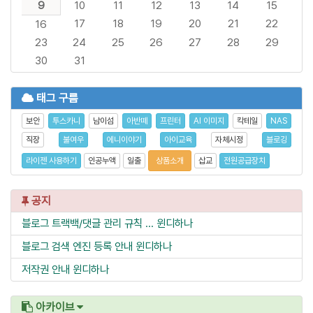
9
10
11
12
13
14
15
17
18
19
20
21
22
16
23
24
25
26
27
28
29
30
31
태그 구름
보안
투스카니
남이섬
아반떼
프린터
AI 이미지
칵테일
NAS
직장
불여우
에니이야기
아이교육
자체시정
블로깅
라이젠 사용하기
인공누액
일출
상품소개
삽교
전원공급장치
공지
블로그 트랙백/댓글 관리 규칙 ...
윈디하나
블로그 검색 엔진 등록 안내
윈디하나
저작권 안내
윈디하나
아카이브