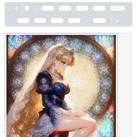
...
1
1497
1498
1499
1500
1501
...
1502
1503
1504
1505
2466