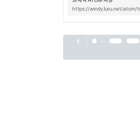
https://windy.luru.net/atom/
...
1
1493
1494