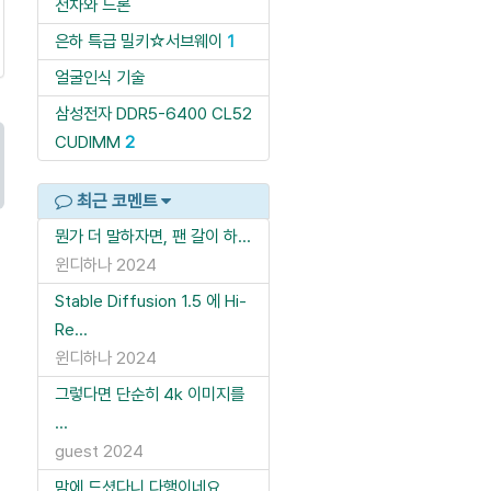
전차와 드론
은하 특급 밀키☆서브웨이
1
얼굴인식 기술
삼성전자 DDR5-6400 CL52
CUDIMM
2
최근 코멘트
뭔가 더 말하자면, 팬 갈이 하...
윈디하나
2024
Stable Diffusion 1.5 에 Hi-
Re...
윈디하나
2024
그렇다면 단순히 4k 이미지를
...
guest
2024
맘에 드셨다니 다행이네요.