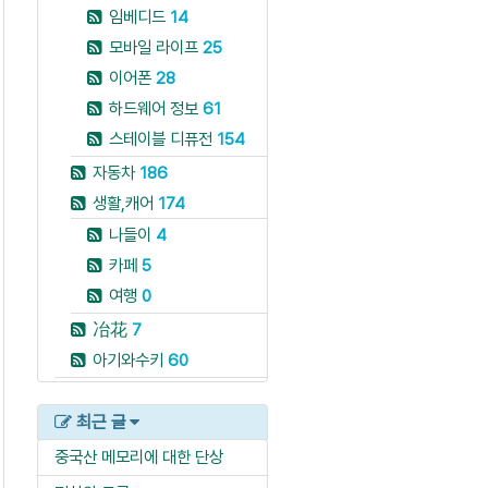
임베디드
14
모바일 라이프
25
이어폰
28
하드웨어 정보
61
스테이블 디퓨전
154
자동차
186
생활,캐어
174
나들이
4
카페
5
여행
0
冶花
7
아기와수키
60
최근 글
중국산 메모리에 대한 단상