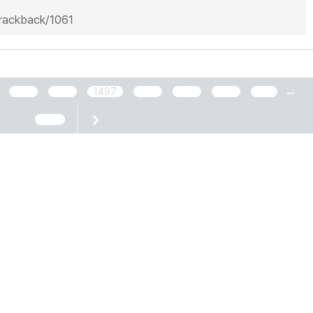
trackback/1061
...
1495
1496
1497
1498
1499
1500
1501
2466