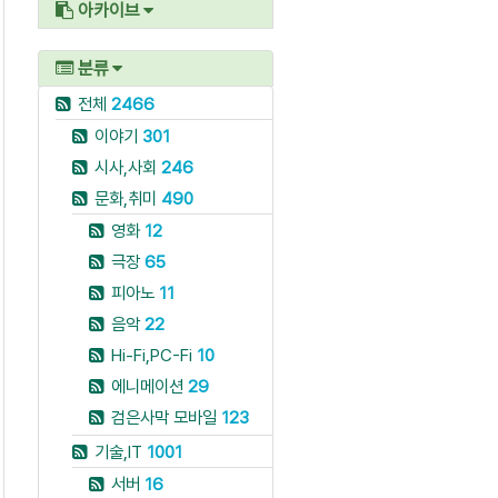
아카이브
분류
전체
2466
이야기
301
시사,사회
246
문화,취미
490
영화
12
극장
65
피아노
11
음악
22
Hi-Fi,PC-Fi
10
에니메이션
29
검은사막 모바일
123
기술,IT
1001
서버
16