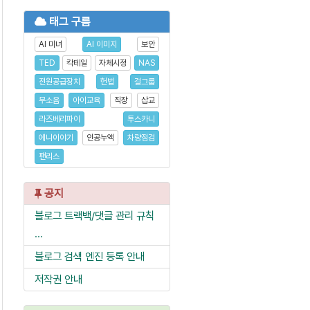
태그 구름
AI 미녀
AI 이미지
보안
TED
칵테일
자체시정
NAS
전원공급장치
헌법
걸그룹
무소음
아이교육
직장
삽교
라즈베리파이
투스카니
에니이야기
인공누액
차량점검
팬리스
공지
블로그 트랙백/댓글 관리 규칙
...
블로그 검색 엔진 등록 안내
저작권 안내