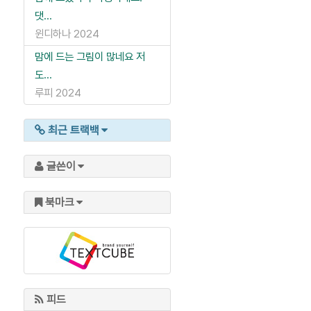
댓...
윈디하나
2024
맘에 드는 그림이 많네요 저
도...
루피
2024
최근 트랙백
글쓴이
북마크
피드