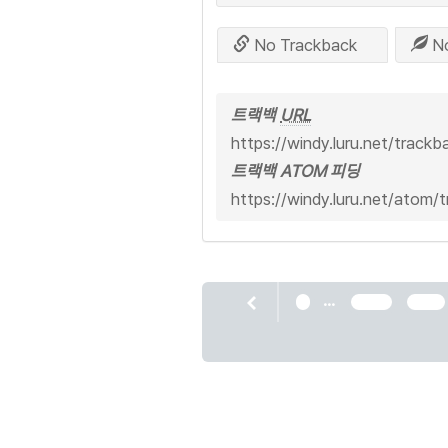
No Trackback
N
트랙백
URL
https://windy.luru.net/track
트랙백 ATOM 피딩
https://windy.luru.net/atom/
...
1
1500
1501