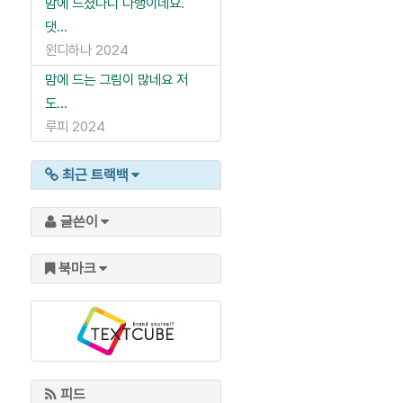
맘에 드셨다니 다행이네요.
댓...
윈디하나
2024
맘에 드는 그림이 많네요 저
도...
루피
2024
최근 트랙백
글쓴이
북마크
피드