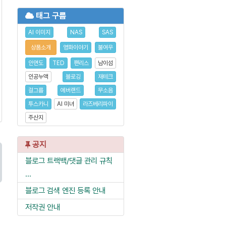
태그 구름
AI 이미지
NAS
SAS
상품소개
영화이야기
불여우
안면도
TED
팬리스
남이섬
인공누액
블로깅
재테크
걸그룹
에버랜드
무소음
투스카니
AI 미녀
라즈베리파이
주산지
공지
블로그 트랙백/댓글 관리 규칙
...
블로그 검색 엔진 등록 안내
저작권 안내