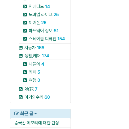
임베디드
14
모바일 라이프
25
이어폰
28
하드웨어 정보
61
스테이블 디퓨전
154
자동차
186
생활,캐어
174
나들이
4
카페
5
여행
0
冶花
7
아기와수키
60
최근 글
중국산 메모리에 대한 단상