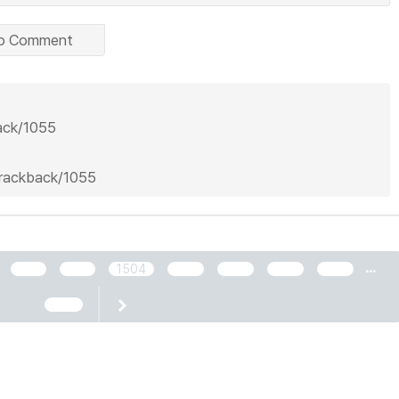
o Comment
back/1055
trackback/1055
...
1502
1503
1504
1505
1506
1507
1508
2466