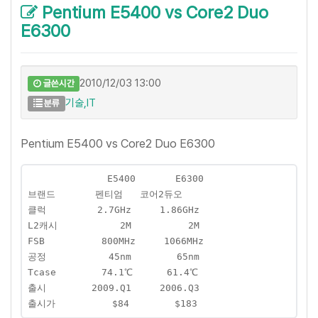
Pentium E5400 vs Core2 Duo
E6300
2010/12/03 13:00
글쓴시간
기술,IT
분류
Pentium E5400 vs Core2 Duo E6300
              E5400       E6300
브랜드       펜티엄   코어2듀오
클럭         2.7GHz     1.86GHz
L2캐시           2M          2M
FSB          800MHz     1066MHz
공정           45nm        65nm
Tcase        74.1℃      61.4℃
출시        2009.Q1     2006.Q3
출시가          $84        $183