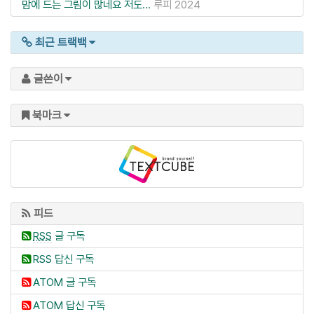
맘에 드는 그림이 많네요 저도...
루피
2024
최근 트랙백
글쓴이
북마크
피드
RSS
글 구독
RSS 답신 구독
ATOM 글 구독
ATOM 답신 구독