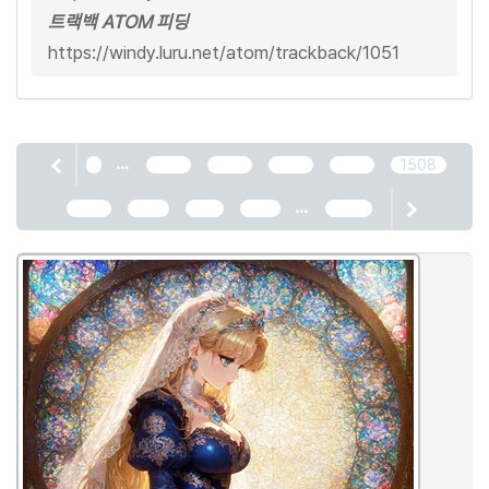
트랙백 ATOM 피딩
https://windy.luru.net/atom/trackback/1051
...
1
1504
1505
1506
1507
1508
...
1509
1510
1511
1512
2466