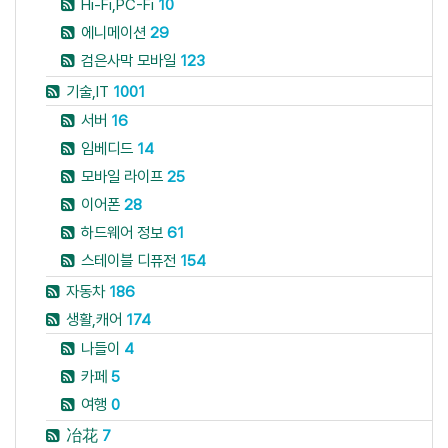
Hi-Fi,PC-Fi
10
에니메이션
29
검은사막 모바일
123
기술,IT
1001
서버
16
임베디드
14
모바일 라이프
25
이어폰
28
하드웨어 정보
61
스테이블 디퓨전
154
자동차
186
생활,캐어
174
나들이
4
카페
5
여행
0
冶花
7