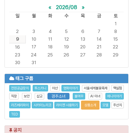
«
2026/08
»
일
월
화
수
목
금
토
1
2
3
4
5
6
7
8
9
10
11
12
13
14
15
17
18
19
20
21
22
16
23
24
25
26
27
28
29
30
31
태그 구름
전원공급장치
투스카니
아산
영화이야기
서울세계불꽃축제
핵실험
경주소녀
직장
보안
삽교
불여우
AI 미녀
에니이야기
라즈베리파이
사카이노리코
라이젠 사용하기
상품소개
모델
주산지
TED
공지