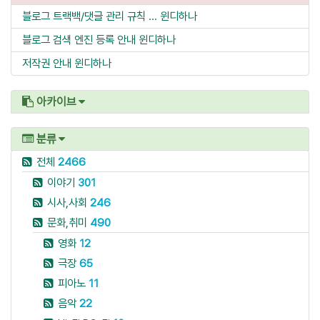
블로그 트랙백/댓글 관리 규칙 ...
윈디하나
블로그 검색 엔진 등록 안내
윈디하나
저작권 안내
윈디하나
아카이브
분류
전체
2466
이야기
301
시사,사회
246
문화,취미
490
영화
12
극장
65
피아노
11
음악
22