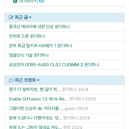
아기와수키
60
최근 글
중국산 메모리에 대한 단상
윈디하나
전차와 드론
윈디하나
은하 특급 밀키☆서브웨이
1
윈디하나
얼굴인식 기술
윈디하나
삼성전자 DDR5-6400 CL52 CUDIMM
2
윈디하나
최근 코멘트
뭔가 더 말하자면, 팬 갈이 하...
윈디하나
2024
Stable Diffusion 1.5 에 Hi-Re...
윈디하나
2024
그렇다면 단순히 4k 이미지를 ...
guest
2024
맘에 드셨다니 다행이네요. 댓...
윈디하나
2024
맘에 드는 그림이 많네요 저도...
루피
2024