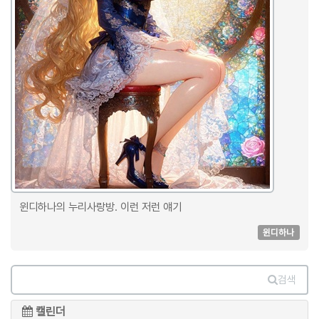
윈디하나의 누리사랑방. 이런 저런 얘기
윈디하나
검색
캘린더