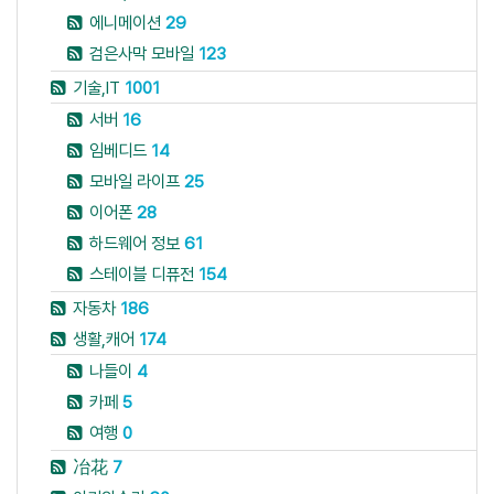
에니메이션
29
검은사막 모바일
123
기술,IT
1001
서버
16
임베디드
14
모바일 라이프
25
이어폰
28
하드웨어 정보
61
스테이블 디퓨전
154
자동차
186
생활,캐어
174
나들이
4
카페
5
여행
0
冶花
7