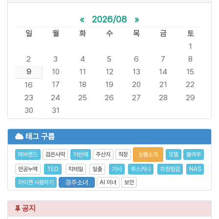
«
2026/08
»
일
월
화
수
목
금
토
1
2
3
4
5
6
7
8
9
10
11
12
13
14
15
17
18
19
20
21
22
16
23
24
25
26
27
28
29
30
31
태그 구름
에버랜드
검은사막
아반떼
주산지
직장
상품소개
모델
불여우
인공누액
TED
칵테일
일출
가사
투스카니
차량점검
NAS
경주소녀
라이젠 사용하기
AI 미녀
보안
공지