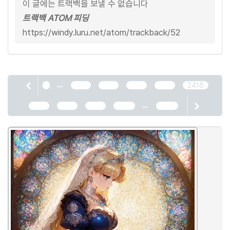
이 글에는 트랙백을 보낼 수 없습니다
트랙백 ATOM 피딩
https://windy.luru.net/atom/trackback/52
...
1
2412
2413
2414
2415
2416
...
2417
2418
2419
2420
2466