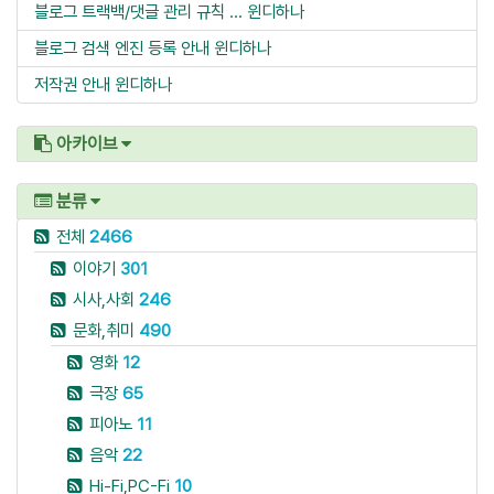
블로그 트랙백/댓글 관리 규칙 ...
윈디하나
블로그 검색 엔진 등록 안내
윈디하나
저작권 안내
윈디하나
아카이브
분류
전체
2466
이야기
301
시사,사회
246
문화,취미
490
영화
12
극장
65
피아노
11
음악
22
Hi-Fi,PC-Fi
10