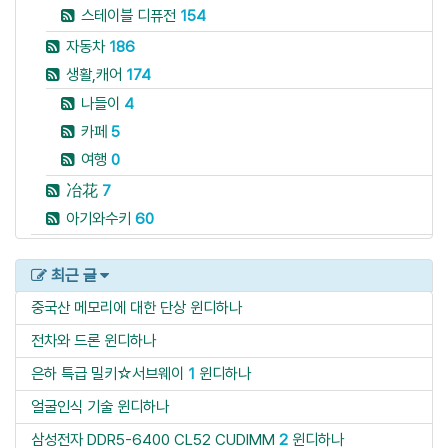
스테이블 디퓨전
154
자동차
186
생활,캐어
174
나들이
4
카페
5
여행
0
冶花
7
아기와수키
60
최근 글
중국산 메모리에 대한 단상
윈디하나
전차와 드론
윈디하나
은하 특급 밀키☆서브웨이
1
윈디하나
얼굴인식 기술
윈디하나
삼성전자 DDR5-6400 CL52 CUDIMM
2
윈디하나