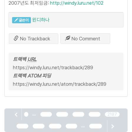
2007년도 최저임금:
http://windy.luru.net/102
윈디하나
글쓴이
No Trackback
No Comment
트랙백
URL
https://windy.luru.net/trackback/289
트랙백 ATOM 피딩
https://windy.luru.net/atom/trackback/289
...
1
2193
2194
2195
2196
2197
...
2198
2199
2200
2201
2466