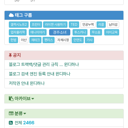
태그 구름
갤럭시노트2
프린터
라이젠 사용하기
TED
인공누액
리콜
남이섬
경주소녀
입자물리학
에니이야기
투스카니
무소음
아이교육
헌법
아산
재테크
팬리스
자체시정
안면도
가사
공지
블로그 트랙백/댓글 관리 규칙 ...
윈디하나
블로그 검색 엔진 등록 안내
윈디하나
저작권 안내
윈디하나
아카이브
분류
전체
2466