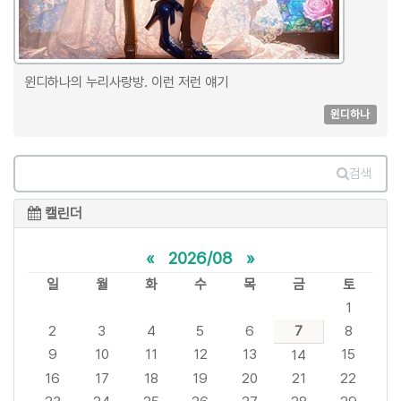
윈디하나의 누리사랑방. 이런 저런 얘기
윈디하나
검색
캘린더
«
2026/08
»
일
월
화
수
목
금
토
1
2
3
4
5
6
7
8
9
10
11
12
13
15
14
16
17
18
19
20
21
22