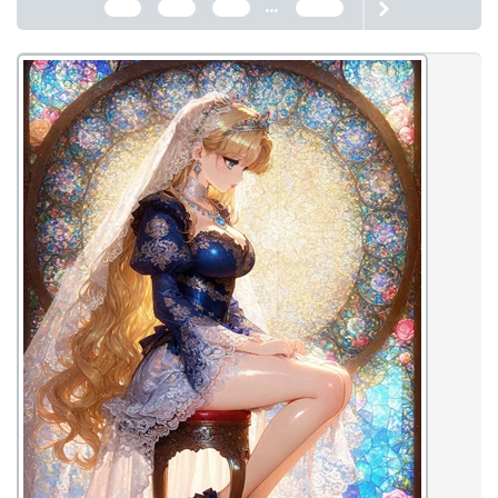
...
833
834
835
2466