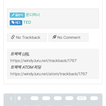
윈디하나
글쓴이
TED
태그
No Trackback
No Comment
트랙백
URL
https://windy.luru.net/trackback/1767
트랙백 ATOM 피딩
https://windy.luru.net/atom/trackback/1767
...
1
827
828
829
830
831
832