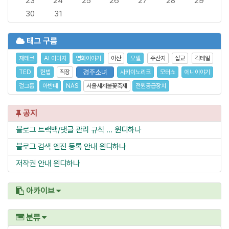
23
24
25
26
27
28
29
30
31
태그 구름
재테크
AI 이미지
영화이야기
아산
모델
주산지
삽교
칵테일
경주소녀
TED
헌법
직장
사카이노리코
모터쇼
에니이야기
걸그룹
아반떼
NAS
서울세계불꽃축제
전원공급장치
공지
블로그 트랙백/댓글 관리 규칙 ...
윈디하나
블로그 검색 엔진 등록 안내
윈디하나
저작권 안내
윈디하나
아카이브
분류