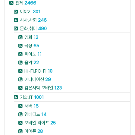
전체
2466
이야기
301
시사,사회
246
문화,취미
490
영화
12
극장
65
피아노
11
음악
22
Hi-Fi,PC-Fi
10
에니메이션
29
검은사막 모바일
123
기술,IT
1001
서버
16
임베디드
14
모바일 라이프
25
이어폰
28