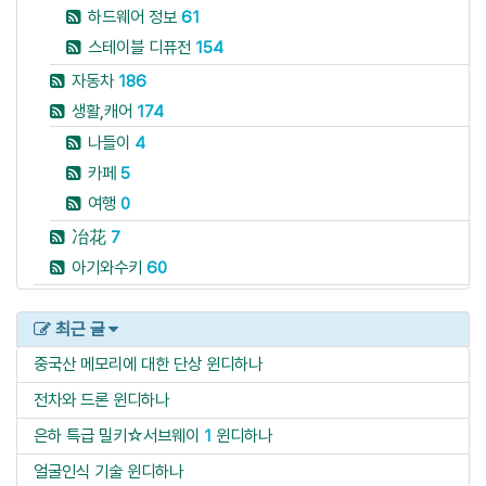
하드웨어 정보
61
스테이블 디퓨전
154
자동차
186
생활,캐어
174
나들이
4
카페
5
여행
0
冶花
7
아기와수키
60
최근 글
중국산 메모리에 대한 단상
윈디하나
전차와 드론
윈디하나
은하 특급 밀키☆서브웨이
1
윈디하나
얼굴인식 기술
윈디하나