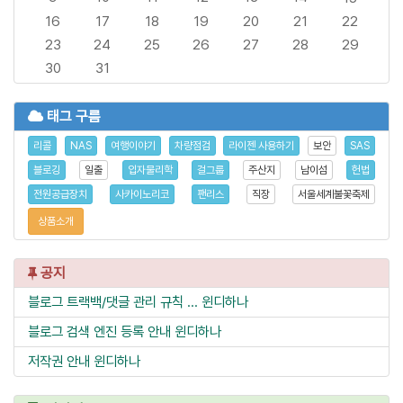
16
17
18
19
20
21
22
23
24
25
26
27
28
29
30
31
태그 구름
리콜
NAS
여행이야기
차량점검
라이젠 사용하기
보안
SAS
블로깅
일출
입자물리학
걸그룹
주산지
남이섬
헌법
전원공급장치
사카이노리코
팬리스
직장
서울세계불꽃축제
상품소개
공지
블로그 트랙백/댓글 관리 규칙 ...
윈디하나
블로그 검색 엔진 등록 안내
윈디하나
저작권 안내
윈디하나