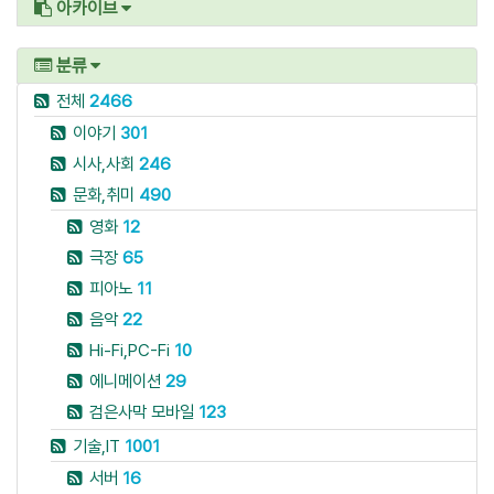
아카이브
분류
전체
2466
이야기
301
시사,사회
246
문화,취미
490
영화
12
극장
65
피아노
11
음악
22
Hi-Fi,PC-Fi
10
에니메이션
29
검은사막 모바일
123
기술,IT
1001
서버
16