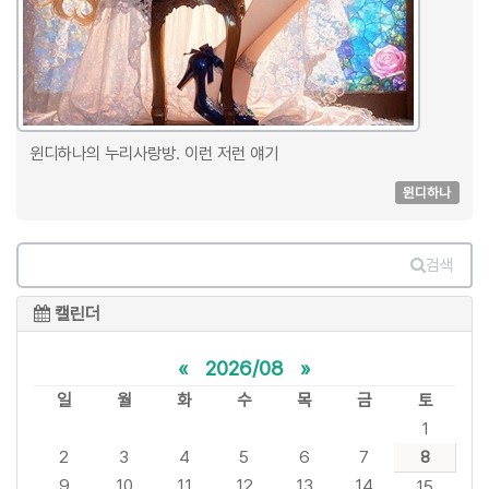
윈디하나의 누리사랑방. 이런 저런 얘기
윈디하나
검색
캘린더
«
2026/08
»
일
월
화
수
목
금
토
1
2
3
4
5
6
7
8
9
10
11
12
13
14
15