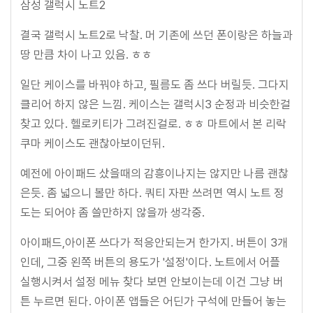
삼성 갤럭시 노트2
결국 갤럭시 노트2로 낙찰. 머 기존에 쓰던 폰이랑은 하늘과
땅 만큼 차이 나고 있음. ㅎㅎ
일단 케이스를 바꿔야 하고, 필름도 좀 쓰다 버릴듯. 그다지
클리어 하지 않은 느낌. 케이스는 갤럭시3 순정과 비슷한걸
찾고 있다. 헬로키티가 그려진걸로. ㅎㅎ 마트에서 본 리락
쿠마 케이스도 괜찮아보이던뒤.
예전에 아이패드 샀을때의 감흥이나지는 않지만 나름 괜찮
은듯. 좀 넓으니 볼만 하다. 쿼티 자판 쓰려면 역시 노트 정
도는 되어야 좀 쓸만하지 않을까 생각중.
아이패드,아이폰 쓰다가 적응안되는거 한가지. 버튼이 3개
인데, 그중 왼쪽 버튼의 용도가 '설정'이다. 노트에서 어플
실행시켜서 설정 메뉴 찾다 보면 안보이는데 이건 그냥 버
튼 누르면 된다. 아이폰 앱들은 어딘가 구석에 만들어 놓는