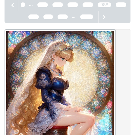
...
1
984
985
986
987
988
989
...
990
991
992
2466