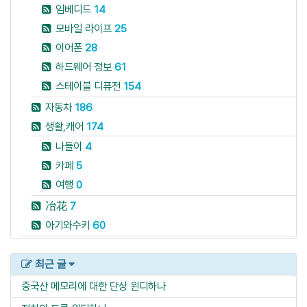
임베디드
14
모바일 라이프
25
이어폰
28
하드웨어 정보
61
스테이블 디퓨전
154
자동차
186
생활,캐어
174
나들이
4
카페
5
여행
0
冶花
7
아기와수키
60
최근 글
중국산 메모리에 대한 단상
윈디하나