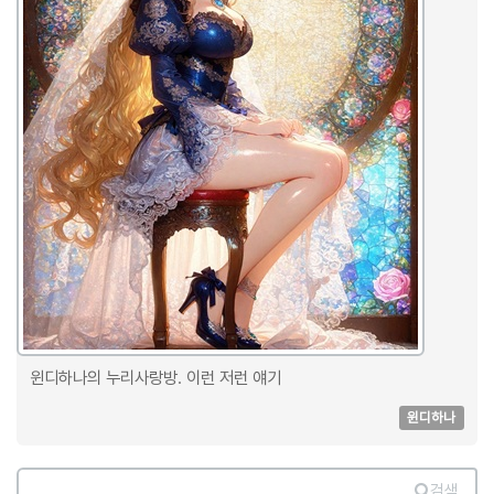
윈디하나의 누리사랑방. 이런 저런 얘기
윈디하나
검색