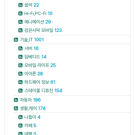
음악
22
Hi-Fi,PC-Fi
10
에니메이션
29
검은사막 모바일
123
기술,IT
1001
서버
16
임베디드
14
모바일 라이프
25
이어폰
28
하드웨어 정보
61
스테이블 디퓨전
154
자동차
186
생활,캐어
174
나들이
4
카페
5
여행
0