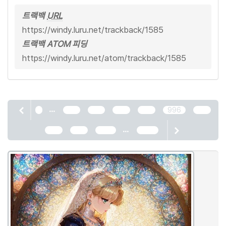
트랙백
URL
https://windy.luru.net/trackback/1585
트랙백 ATOM 피딩
https://windy.luru.net/atom/trackback/1585
...
1
992
993
994
995
996
997
...
998
999
1000
2466