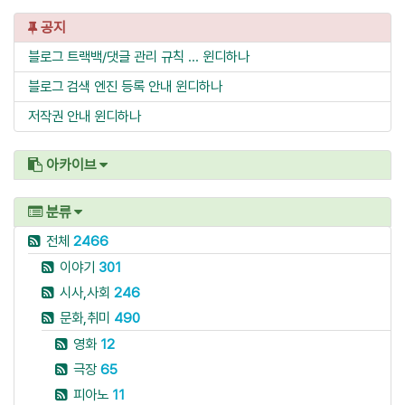
공지
블로그 트랙백/댓글 관리 규칙 ...
윈디하나
블로그 검색 엔진 등록 안내
윈디하나
저작권 안내
윈디하나
아카이브
분류
전체
2466
이야기
301
시사,사회
246
문화,취미
490
영화
12
극장
65
피아노
11