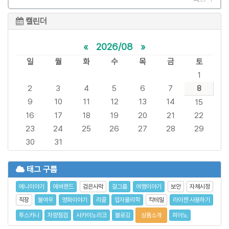
캘린더
«
2026/08
»
일
월
화
수
목
금
토
1
2
3
4
5
6
7
8
9
10
11
12
13
14
15
16
17
18
19
20
21
22
23
24
25
26
27
28
29
30
31
태그 구름
에니이야기
에버랜드
검은사막
걸그룹
여행이야기
보안
자체시정
직장
불여우
영화이야기
리콜
입자물리학
칵테일
라이젠 사용하기
투스카니
차량점검
사카이노리코
블로깅
상품소개
피아노