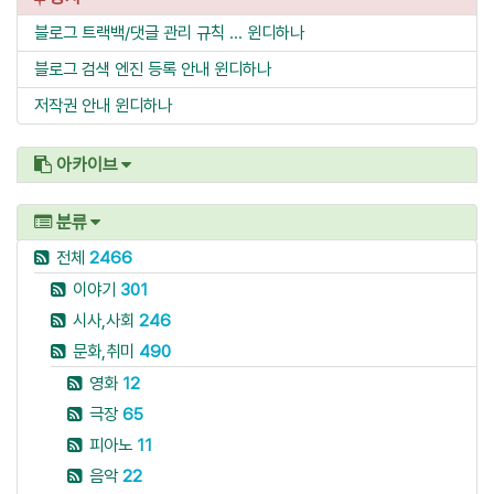
블로그 트랙백/댓글 관리 규칙 ...
윈디하나
블로그 검색 엔진 등록 안내
윈디하나
저작권 안내
윈디하나
아카이브
분류
전체
2466
이야기
301
시사,사회
246
문화,취미
490
영화
12
극장
65
피아노
11
음악
22