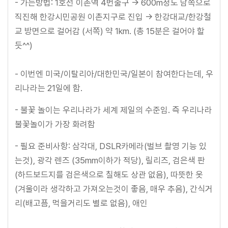
- 가는방법: 1호선 이촌역 4번출구 → 600m정도 남쪽으로
직진해 한강시민공원 이촌지구로 진입 → 한강대교/한강철
교 방면으로 걸어감 (서쪽) 약 1km. (총 15분은 걸어야 할
듯^^)
- 이번엔 미국/이탈리아/대한민국/일본이 참여한다는데, 우
리나라는 21일에 함.
- 불꽃 놀이는 우리나라가 세계 제일의 수준임. 즉 우리나라
불꽃놀이가 가장 화려함
- 필요 준비사항: 삼각대, DSLR카메라(벌브 촬영 기능 있
는것), 광각 렌즈 (35mm이하가 적당), 릴리즈, 검은색 판
(하드보드지를 검은색으로 칠해도 상관 없음), 따뜻한 옷
(겨울이라 생각하고 가져오는것이 좋음, 매우 추음), 간식거
리(배고픔, 먹을거리도 별로 없음), 애인