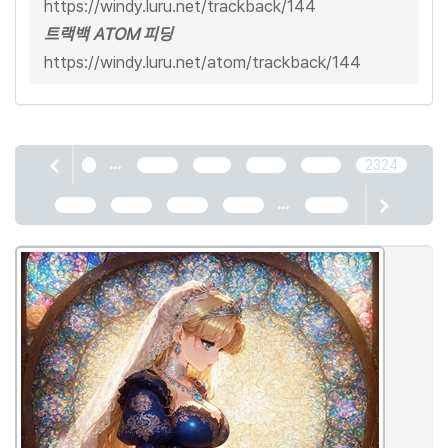
https://windy.luru.net/trackback/144
트랙백 ATOM 피딩
https://windy.luru.net/atom/trackback/144
...
1
2320
2321
2322
2323
2324
...
2325
2326
2327
2328
2466