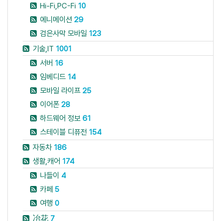
Hi-Fi,PC-Fi
10
에니메이션
29
검은사막 모바일
123
기술,IT
1001
서버
16
임베디드
14
모바일 라이프
25
이어폰
28
하드웨어 정보
61
스테이블 디퓨전
154
자동차
186
생활,캐어
174
나들이
4
카페
5
여행
0
冶花
7