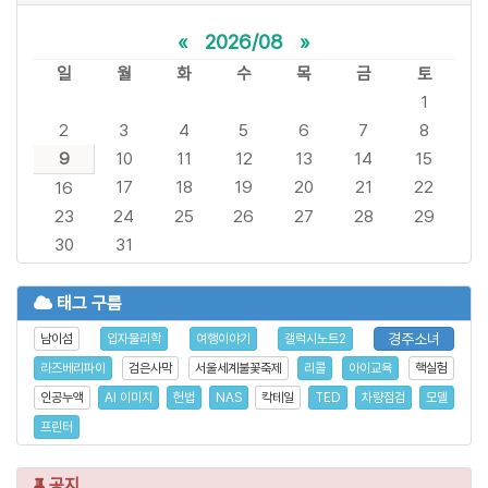
«
2026/08
»
일
월
화
수
목
금
토
1
2
3
4
5
6
7
8
9
10
11
12
13
14
15
17
18
19
20
21
22
16
23
24
25
26
27
28
29
30
31
태그 구름
경주소녀
남이섬
입자물리학
여행이야기
갤럭시노트2
라즈베리파이
검은사막
서울세계불꽃축제
리콜
아이교육
핵실험
인공누액
AI 이미지
헌법
NAS
칵테일
TED
차량점검
모델
프린터
공지