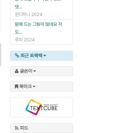
댓...
윈디하나
2024
맘에 드는 그림이 많네요 저
도...
루피
2024
최근 트랙백
글쓴이
북마크
피드