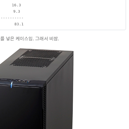
    16.3

     9.3

----------

       83.1
를 넣은 케이스임. 그래서 비쌈.