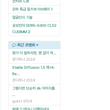
전차와 드론
은하 특급 밀키☆서브웨이
1
얼굴인식 기술
삼성전자 DDR5-6400 CL52
CUDIMM
2
최근 코멘트
뭔가 더 말하자면, 팬 갈이 하...
윈디하나
2024
Stable Diffusion 1.5 에 Hi-
Re...
윈디하나
2024
그렇다면 단순히 4k 이미지를
...
guest
2024
맘에 드셨다니 다행이네요.