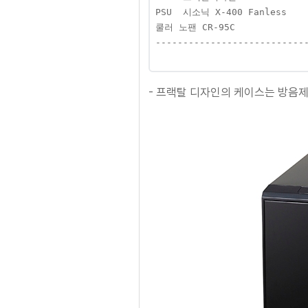
PSU  시소닉 X-400 Fanless     
쿨러 노팬 CR-95C              
----------------------------
                           
- 프랙탈 디자인의 케이스는 방음제