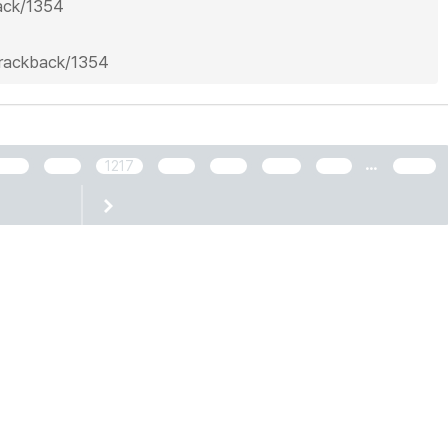
back/1354
/trackback/1354
...
1215
1216
1217
1218
1219
1220
1221
2466