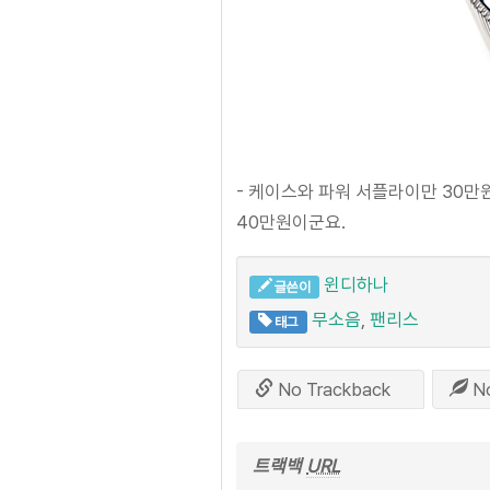
- 케이스와 파워 서플라이만 30만
40만원이군요.
윈디하나
글쓴이
무소음
,
팬리스
태그
No Trackback
N
트랙백
URL