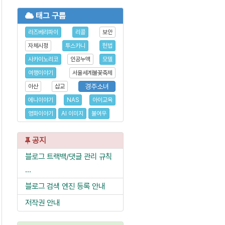
태그 구름
라즈베리파이
리콜
보안
자체시정
투스카니
헌법
사카이노리코
인공누액
모델
여행이야기
서울세계불꽃축제
경주소녀
아산
삽교
에니이야기
NAS
아이교육
영화이야기
AI 이미지
불여우
공지
블로그 트랙백/댓글 관리 규칙
...
블로그 검색 엔진 등록 안내
저작권 안내