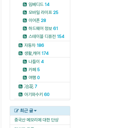
임베디드
14
모바일 라이프
25
이어폰
28
하드웨어 정보
61
스테이블 디퓨전
154
자동차
186
생활,캐어
174
나들이
4
카페
5
여행
0
冶花
7
아기와수키
60
최근 글
중국산 메모리에 대한 단상