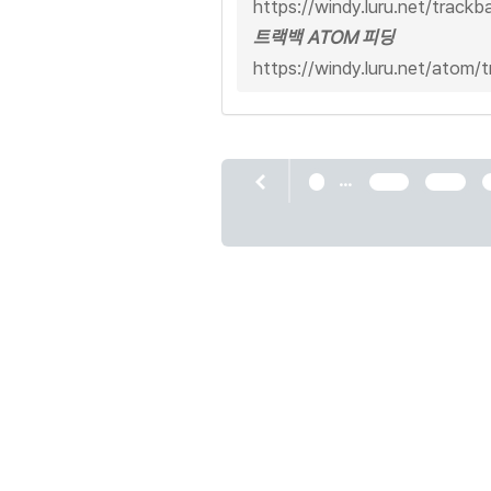
https://windy.luru.net/track
트랙백 ATOM 피딩
https://windy.luru.net/atom
...
1
1213
1214