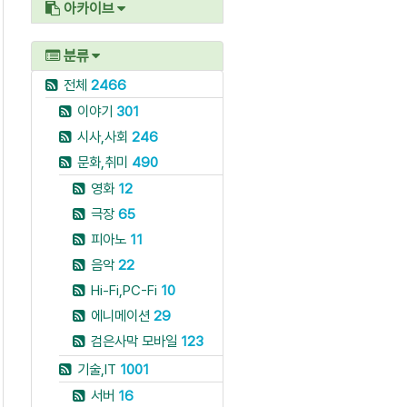
아카이브
분류
전체
2466
이야기
301
시사,사회
246
문화,취미
490
영화
12
극장
65
피아노
11
음악
22
Hi-Fi,PC-Fi
10
에니메이션
29
검은사막 모바일
123
기술,IT
1001
서버
16