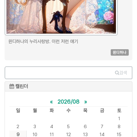
윈디하나의 누리사랑방. 이런 저런 얘기
윈디하나
검색
캘린더
«
2026/08
»
일
월
화
수
목
금
토
1
2
3
4
5
6
7
8
9
10
11
12
13
14
15