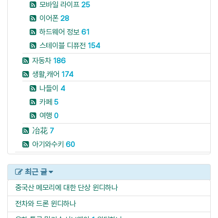
모바일 라이프
25
이어폰
28
하드웨어 정보
61
스테이블 디퓨전
154
자동차
186
생활,캐어
174
나들이
4
카페
5
여행
0
冶花
7
아기와수키
60
최근 글
중국산 메모리에 대한 단상
윈디하나
전차와 드론
윈디하나