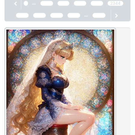
...
1
2340
2341
2342
2343
2344
...
2345
2346
2347
2348
2466