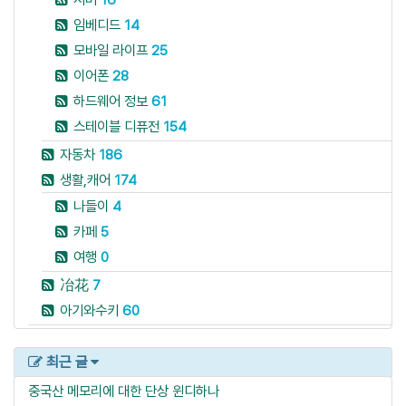
임베디드
14
모바일 라이프
25
이어폰
28
하드웨어 정보
61
스테이블 디퓨전
154
자동차
186
생활,캐어
174
나들이
4
카페
5
여행
0
冶花
7
아기와수키
60
최근 글
중국산 메모리에 대한 단상
윈디하나