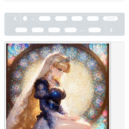
...
1
2339
2340
2341
2342
2343
...
2344
2345
2346
2347
2466