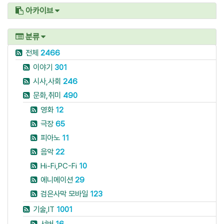
아카이브
분류
전체
2466
이야기
301
시사,사회
246
문화,취미
490
영화
12
극장
65
피아노
11
음악
22
Hi-Fi,PC-Fi
10
에니메이션
29
검은사막 모바일
123
기술,IT
1001
서버
16