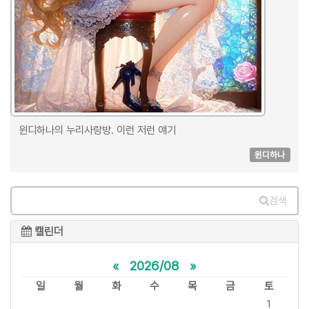
윈디하나의 누리사랑방. 이런 저런 얘기
윈디하나
검색
캘린더
«
2026/08
»
일
월
화
수
목
금
토
1