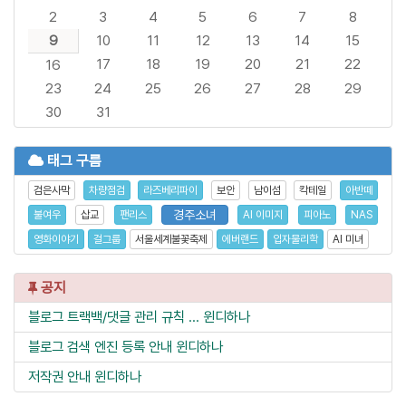
2
3
4
5
6
7
8
9
10
11
12
13
14
15
17
18
19
20
21
22
16
23
24
25
26
27
28
29
30
31
태그 구름
검은사막
차량점검
라즈베리파이
보안
남이섬
칵테일
아반떼
경주소녀
불여우
삽교
팬리스
AI 이미지
피아노
NAS
영화이야기
걸그룹
서울세계불꽃축제
에버랜드
입자물리학
AI 미녀
공지
블로그 트랙백/댓글 관리 규칙 ...
윈디하나
블로그 검색 엔진 등록 안내
윈디하나
저작권 안내
윈디하나