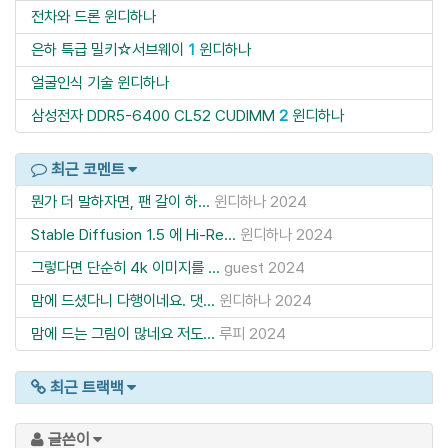
전차와 드론
윈디하나
은하 특급 밀키☆서브웨이
1
윈디하나
얼굴인식 기술
윈디하나
삼성전자 DDR5-6400 CL52 CUDIMM
2
윈디하나
최근 코멘트
뭔가 더 말하자면, 팬 갈이 하...
윈디하나
2024
Stable Diffusion 1.5 에 Hi-Re...
윈디하나
2024
그렇다면 단순히 4k 이미지를 ...
guest
2024
맘에 드셨다니 다행이네요. 댓...
윈디하나
2024
맘에 드는 그림이 많네요 저도...
루피
2024
최근 트랙백
글쓴이