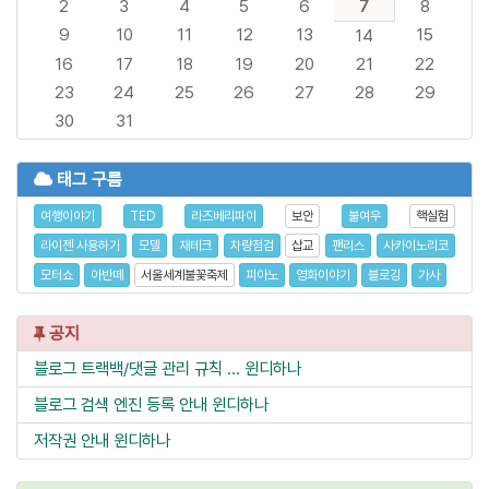
2
3
4
5
6
7
8
9
10
11
12
13
15
14
16
17
18
19
20
21
22
23
24
25
26
27
28
29
30
31
태그 구름
여행이야기
TED
라즈베리파이
보안
불여우
핵실험
라이젠 사용하기
모델
재테크
차량점검
삽교
팬리스
사카이노리코
모터쇼
아반떼
서울세계불꽃축제
피아노
영화이야기
블로깅
가사
공지
블로그 트랙백/댓글 관리 규칙 ...
윈디하나
블로그 검색 엔진 등록 안내
윈디하나
저작권 안내
윈디하나