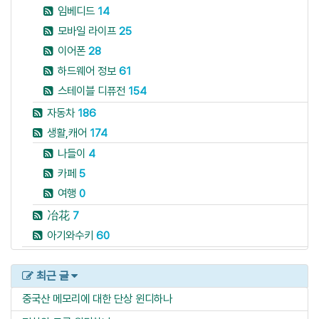
임베디드
14
모바일 라이프
25
이어폰
28
하드웨어 정보
61
스테이블 디퓨전
154
자동차
186
생활,캐어
174
나들이
4
카페
5
여행
0
冶花
7
아기와수키
60
최근 글
중국산 메모리에 대한 단상
윈디하나