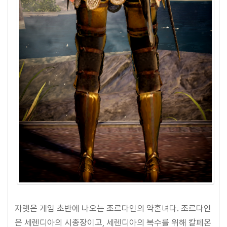
자렛은 게임 초반에 나오는 조르다인의 약혼녀다. 조르다인
은 세렌디아의 시종장이고, 세렌디아의 복수를 위해 칼페온