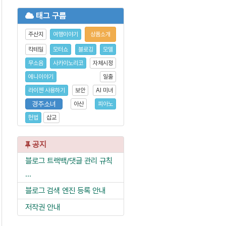
태그 구름
주산지
여행이야기
상품소개
칵테일
모터쇼
블로깅
모델
무소음
사카이노리코
자체시정
에니이야기
일출
라이젠 사용하기
보안
AI 미녀
경주소녀
아산
피아노
헌법
삽교
공지
블로그 트랙백/댓글 관리 규칙
...
블로그 검색 엔진 등록 안내
저작권 안내