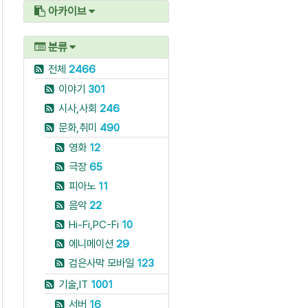
아카이브
분류
전체
2466
이야기
301
시사,사회
246
문화,취미
490
영화
12
극장
65
피아노
11
음악
22
Hi-Fi,PC-Fi
10
에니메이션
29
검은사막 모바일
123
기술,IT
1001
서버
16