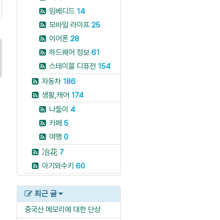
임베디드
14
모바일 라이프
25
이어폰
28
하드웨어 정보
61
스테이블 디퓨전
154
자동차
186
생활,캐어
174
나들이
4
카페
5
여행
0
冶花
7
아기와수키
60
최근 글
중국산 메모리에 대한 단상