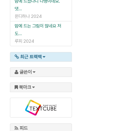
맘에 드셨다니 다행이네요.
댓...
윈디하나
2024
맘에 드는 그림이 많네요 저
도...
루피
2024
최근 트랙백
글쓴이
북마크
피드