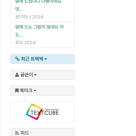
맘에 드셨다니 다행이네요.
댓...
윈디하나
2024
맘에 드는 그림이 많네요 저
도...
루피
2024
최근 트랙백
글쓴이
북마크
피드