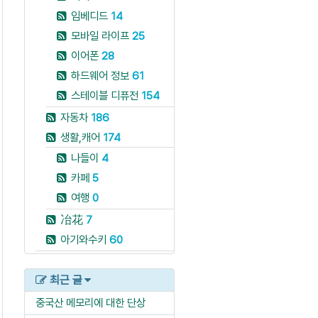
임베디드
14
모바일 라이프
25
이어폰
28
하드웨어 정보
61
스테이블 디퓨전
154
자동차
186
생활,캐어
174
나들이
4
카페
5
여행
0
冶花
7
아기와수키
60
최근 글
중국산 메모리에 대한 단상