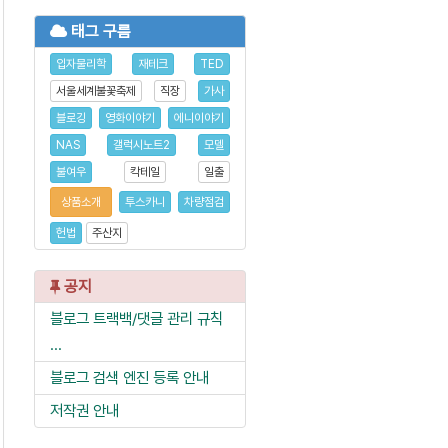
태그 구름
입자물리학
재테크
TED
서울세계불꽃축제
직장
가사
블로깅
영화이야기
에니이야기
NAS
갤럭시노트2
모델
불여우
칵테일
일출
상품소개
투스카니
차량점검
헌법
주산지
공지
블로그 트랙백/댓글 관리 규칙
...
블로그 검색 엔진 등록 안내
저작권 안내