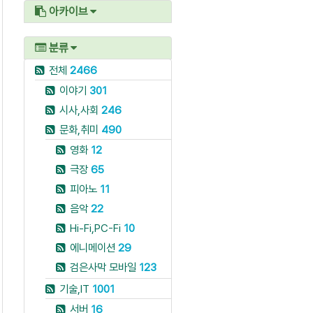
아카이브
분류
전체
2466
이야기
301
시사,사회
246
문화,취미
490
영화
12
극장
65
피아노
11
음악
22
Hi-Fi,PC-Fi
10
에니메이션
29
검은사막 모바일
123
기술,IT
1001
서버
16