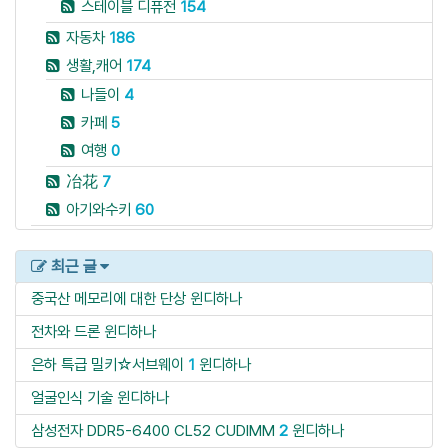
스테이블 디퓨전
154
자동차
186
생활,캐어
174
나들이
4
카페
5
여행
0
冶花
7
아기와수키
60
최근 글
중국산 메모리에 대한 단상
윈디하나
전차와 드론
윈디하나
은하 특급 밀키☆서브웨이
1
윈디하나
얼굴인식 기술
윈디하나
삼성전자 DDR5-6400 CL52 CUDIMM
2
윈디하나