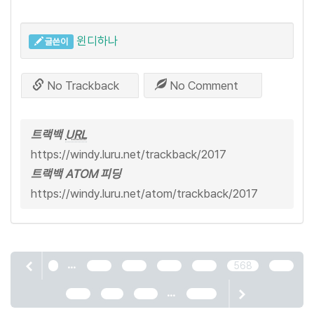
윈디하나
글쓴이
No Trackback
No Comment
트랙백
URL
https://windy.luru.net/trackback/2017
트랙백 ATOM 피딩
https://windy.luru.net/atom/trackback/2017
...
1
564
565
566
567
568
569
...
570
571
572
2466