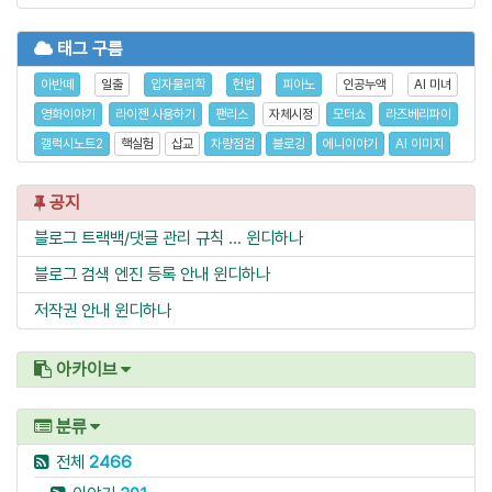
태그 구름
아반떼
일출
입자물리학
헌법
피아노
인공누액
AI 미녀
영화이야기
라이젠 사용하기
팬리스
자체시정
모터쇼
라즈베리파이
갤럭시노트2
핵실험
삽교
차량점검
블로깅
에니이야기
AI 이미지
공지
블로그 트랙백/댓글 관리 규칙 ...
윈디하나
블로그 검색 엔진 등록 안내
윈디하나
저작권 안내
윈디하나
아카이브
분류
전체
2466