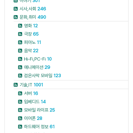
이야기
301
시사,사회
246
문화,취미
490
영화
12
극장
65
피아노
11
음악
22
Hi-Fi,PC-Fi
10
에니메이션
29
검은사막 모바일
123
기술,IT
1001
서버
16
임베디드
14
모바일 라이프
25
이어폰
28
하드웨어 정보
61