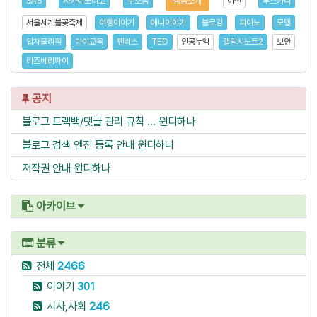
SAS
사카이노리코
무소음
상품소개
아산
투스카니
서울세계불꽃축제
여행이야기
에니이야기
블로깅
피아노
모델
입자물리학
아이교육
팬리스
TED
인공누액
갤럭시노트2
보안
라즈베리파이
공지
블로그 트랙백/댓글 관리 규칙 ...
윈디하나
블로그 검색 엔진 등록 안내
윈디하나
저작권 안내
윈디하나
아카이브
분류
전체
2466
이야기
301
시사,사회
246