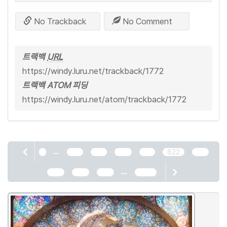
No Trackback
No Comment
트랙백
URL
https://windy.luru.net/trackback/1772
트랙백 ATOM 피딩
https://windy.luru.net/atom/trackback/1772
...
1
818
819
820
821
822
823
...
824
825
826
2466