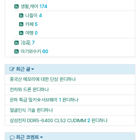
생활,캐어
174
나들이
4
카페
5
여행
0
冶花
7
아기와수키
60
최근 글
중국산 메모리에 대한 단상
윈디하나
전차와 드론
윈디하나
은하 특급 밀키☆서브웨이
1
윈디하나
얼굴인식 기술
윈디하나
삼성전자 DDR5-6400 CL52 CUDIMM
2
윈디하나
최근 코멘트