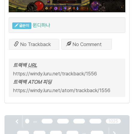
윈디하나
글쓴이
No Trackback
No Comment
트랙백
URL
https://windy.luru.net/trackback/1556
트랙백 ATOM 피딩
https://windy.luru.net/atom/trackback/1556
...
1
1021
1022
1023
1024
1025
...
1026
1027
1028
1029
2466