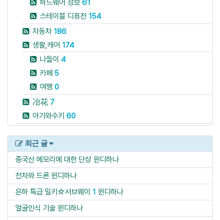
하드웨어 정보
61
스테이블 디퓨전
154
자동차
186
생활,캐어
174
나들이
4
카페
5
여행
0
冶花
7
아기와수키
60
최근 글
중국산 메모리에 대한 단상
윈디하나
전차와 드론
윈디하나
은하 특급 밀키☆서브웨이
1
윈디하나
얼굴인식 기술
윈디하나