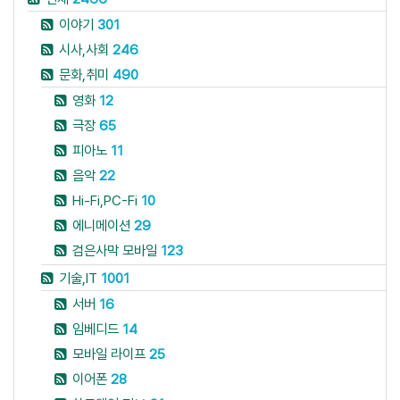
이야기
301
시사,사회
246
문화,취미
490
영화
12
극장
65
피아노
11
음악
22
Hi-Fi,PC-Fi
10
에니메이션
29
검은사막 모바일
123
기술,IT
1001
서버
16
임베디드
14
모바일 라이프
25
이어폰
28