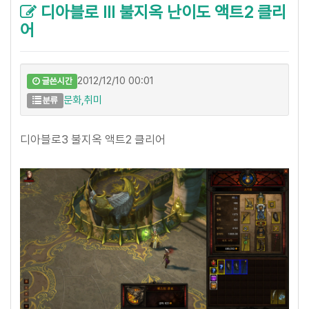
디아블로 III 불지옥 난이도 액트2 클리
어
2012/12/10 00:01
글쓴시간
문화,취미
분류
디아블로3 불지옥 액트2 클리어