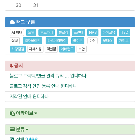
30
31
태그 구름
AI 미녀
모델
투스카니
블로깅
프린터
NAS
아이교육
TED
삽교
입자물리학
라즈베리파이
불여우
아산
모터쇼
재테크
차량점검
자체시정
핵실험
에버랜드
보안
공지
블로그 트랙백/댓글 관리 규칙 ...
윈디하나
블로그 검색 엔진 등록 안내
윈디하나
저작권 안내
윈디하나
아카이브
분류
전체
2466