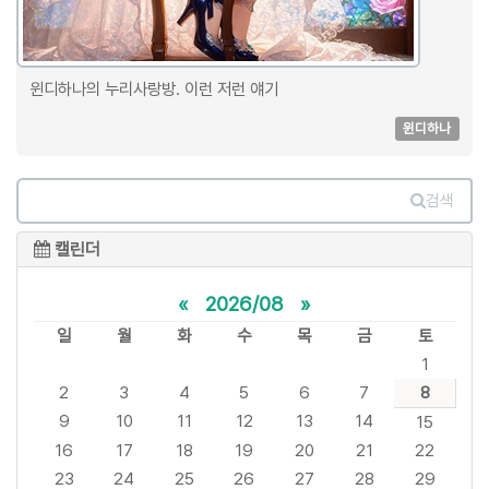
윈디하나의 누리사랑방. 이런 저런 얘기
윈디하나
검색
캘린더
«
2026/08
»
일
월
화
수
목
금
토
1
2
3
4
5
6
7
8
9
10
11
12
13
14
15
16
17
18
19
20
21
22
23
24
25
26
27
28
29