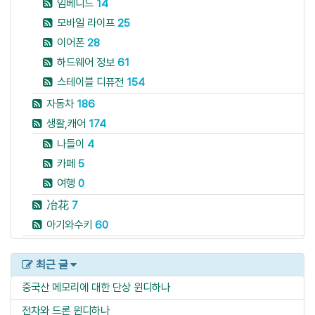
임베디드
14
모바일 라이프
25
이어폰
28
하드웨어 정보
61
스테이블 디퓨전
154
자동차
186
생활,캐어
174
나들이
4
카페
5
여행
0
冶花
7
아기와수키
60
최근 글
중국산 메모리에 대한 단상
윈디하나
전차와 드론
윈디하나