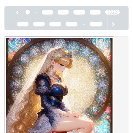
...
1
1018
1019
1020
1021
1022
...
1023
1024
1025
1026
2466