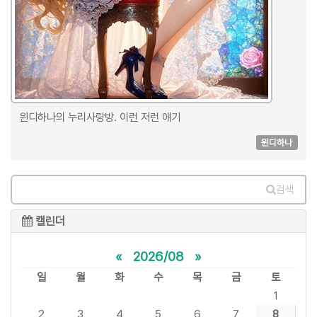
윈디하나의 누리사랑방. 이런 저런 얘기
윈디하나
검색
캘린더
«
2026/08
»
일
월
화
수
목
금
토
1
2
3
4
5
6
7
8