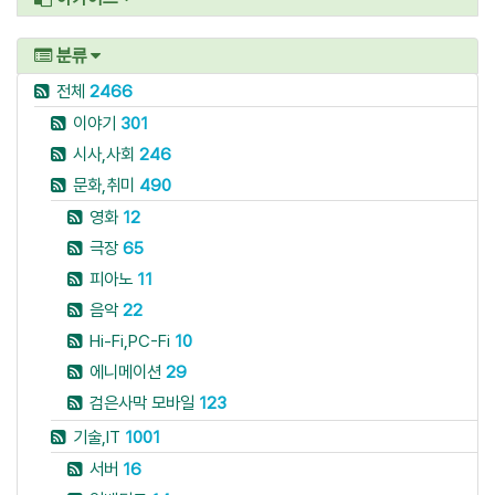
분류
전체
2466
이야기
301
시사,사회
246
문화,취미
490
영화
12
극장
65
피아노
11
음악
22
Hi-Fi,PC-Fi
10
에니메이션
29
검은사막 모바일
123
기술,IT
1001
서버
16