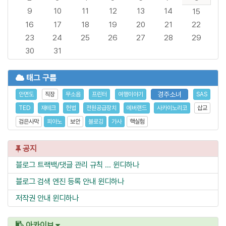
9
10
11
12
13
14
15
16
17
18
19
20
21
22
23
24
25
26
27
28
29
30
31
태그 구름
경주소녀
안면도
직장
무소음
프린터
여행이야기
SAS
TED
재테크
헌법
전원공급장치
에버랜드
사카이노리코
삽교
검은사막
피아노
보안
블로깅
가사
핵실험
공지
블로그 트랙백/댓글 관리 규칙 ...
윈디하나
블로그 검색 엔진 등록 안내
윈디하나
저작권 안내
윈디하나
아카이브