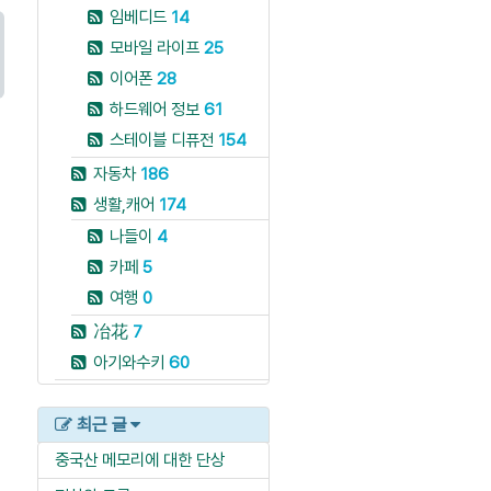
임베디드
14
모바일 라이프
25
이어폰
28
하드웨어 정보
61
스테이블 디퓨전
154
자동차
186
생활,캐어
174
나들이
4
카페
5
여행
0
冶花
7
아기와수키
60
최근 글
중국산 메모리에 대한 단상