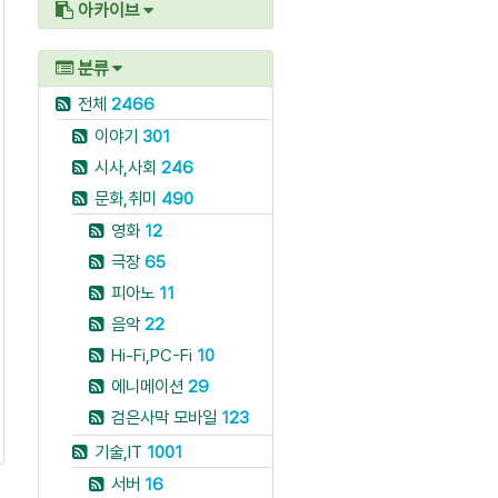
아카이브
분류
전체
2466
이야기
301
시사,사회
246
문화,취미
490
영화
12
극장
65
피아노
11
음악
22
Hi-Fi,PC-Fi
10
에니메이션
29
검은사막 모바일
123
기술,IT
1001
서버
16