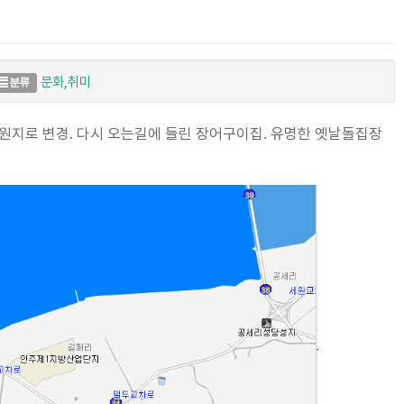
문화,취미
분류
유원지로 변경. 다시 오는길에 들린 장어구이집. 유명한 옛날돌집장