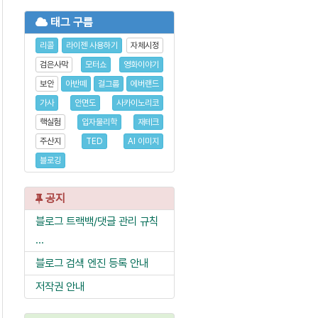
태그 구름
리콜
라이젠 사용하기
자체시정
검은사막
모터쇼
영화이야기
보안
아반떼
걸그룹
에버랜드
가사
안면도
사카이노리코
핵실험
입자물리학
재테크
주산지
TED
AI 이미지
블로깅
공지
블로그 트랙백/댓글 관리 규칙
...
블로그 검색 엔진 등록 안내
저작권 안내