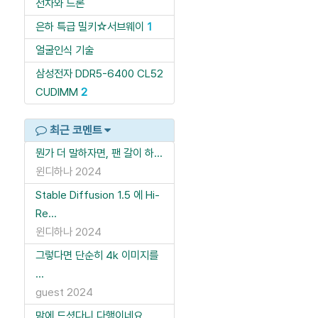
전차와 드론
은하 특급 밀키☆서브웨이
1
얼굴인식 기술
삼성전자 DDR5-6400 CL52
CUDIMM
2
최근 코멘트
뭔가 더 말하자면, 팬 갈이 하...
윈디하나
2024
Stable Diffusion 1.5 에 Hi-
Re...
윈디하나
2024
그렇다면 단순히 4k 이미지를
...
guest
2024
맘에 드셨다니 다행이네요.