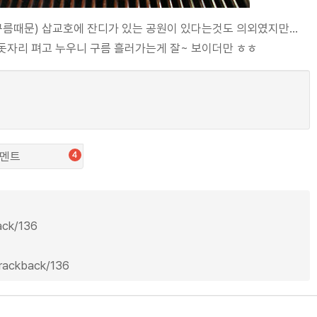
구름때문) 삽교호에 잔디가 있는 공원이 있다는것도 의외였지만...
 돗자리 펴고 누우니 구름 흘러가는게 잘~ 보이더만 ㅎㅎ
멘트
4
back/136
trackback/136