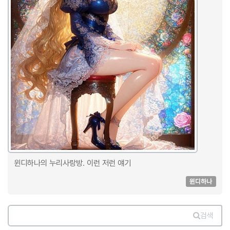
윈디하나의 누리사랑방. 이런 저런 얘기
윈디하나
검색