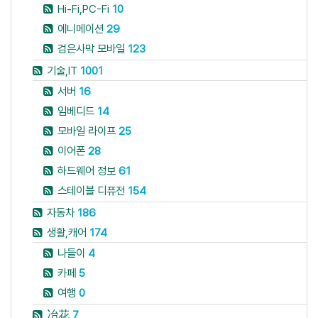
Hi-Fi,PC-Fi
10
에니메이션
29
검은사막 모바일
123
기술,IT
1001
서버
16
임베디드
14
모바일 라이프
25
이어폰
28
하드웨어 정보
61
스테이블 디퓨전
154
자동차
186
생활,캐어
174
나들이
4
카페
5
여행
0
冶花
7