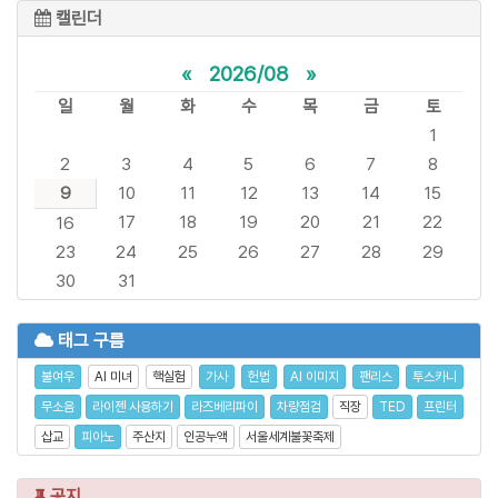
캘린더
«
2026/08
»
일
월
화
수
목
금
토
1
2
3
4
5
6
7
8
9
10
11
12
13
14
15
17
18
19
20
21
22
16
23
24
25
26
27
28
29
30
31
태그 구름
불여우
AI 미녀
핵실험
가사
헌법
AI 이미지
팬리스
투스카니
무소음
라이젠 사용하기
라즈베리파이
차량점검
직장
TED
프린터
삽교
피아노
주산지
인공누액
서울세계불꽃축제
공지