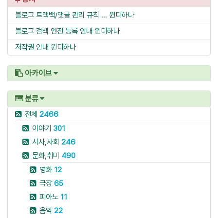
블로그 트랙백/댓글 관리 규칙 ...
윈디하나
블로그 검색 엔진 등록 안내
윈디하나
저작권 안내
윈디하나
아카이브
분류
전체
2466
이야기
301
시사,사회
246
문화,취미
490
영화
12
극장
65
피아노
11
음악
22