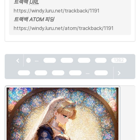
트랙백
URL
https://windy.luru.net/trackback/1191
트랙백 ATOM 피딩
https://windy.luru.net/atom/trackback/1191
...
1
1378
1379
1380
1381
1382
...
1383
1384
1385
1386
2466