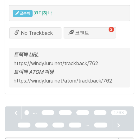
윈디하나
글쓴이
2
No Trackback
코멘트
트랙백
URL
https://windy.luru.net/trackback/762
트랙백 ATOM 피딩
https://windy.luru.net/atom/trackback/762
...
1
1764
1765
1766
1767
1768
...
1769
1770
1771
1772
2466