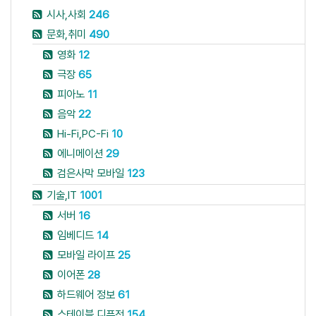
시사,사회
246
문화,취미
490
영화
12
극장
65
피아노
11
음악
22
Hi-Fi,PC-Fi
10
에니메이션
29
검은사막 모바일
123
기술,IT
1001
서버
16
임베디드
14
모바일 라이프
25
이어폰
28
하드웨어 정보
61
스테이블 디퓨전
154