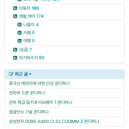
자동차
186
생활,캐어
174
나들이
4
카페
5
여행
0
冶花
7
아기와수키
60
최근 글
중국산 메모리에 대한 단상
윈디하나
전차와 드론
윈디하나
은하 특급 밀키☆서브웨이
1
윈디하나
얼굴인식 기술
윈디하나
삼성전자 DDR5-6400 CL52 CUDIMM
2
윈디하나