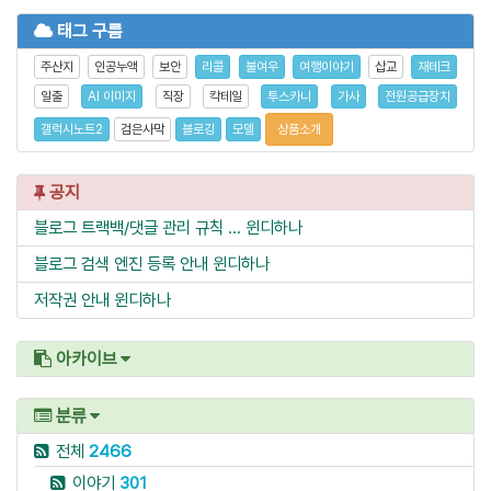
태그 구름
주산지
인공누액
보안
리콜
불여우
여행이야기
삽교
재테크
일출
AI 이미지
직장
칵테일
투스카니
가사
전원공급장치
갤럭시노트2
검은사막
블로깅
모델
상품소개
공지
블로그 트랙백/댓글 관리 규칙 ...
윈디하나
블로그 검색 엔진 등록 안내
윈디하나
저작권 안내
윈디하나
아카이브
분류
전체
2466
이야기
301