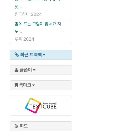
댓...
윈디하나
2024
맘에 드는 그림이 많네요 저
도...
루피
2024
최근 트랙백
글쓴이
북마크
피드