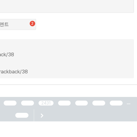
멘트
2
back/38
trackback/38
...
2429
2430
2431
2432
2433
2434
2435
2466