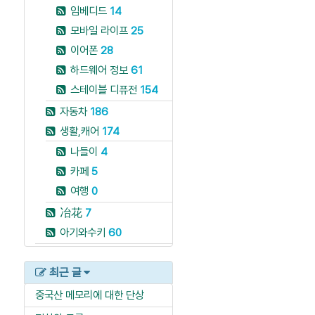
임베디드
14
모바일 라이프
25
이어폰
28
하드웨어 정보
61
스테이블 디퓨전
154
자동차
186
생활,캐어
174
나들이
4
카페
5
여행
0
冶花
7
아기와수키
60
최근 글
중국산 메모리에 대한 단상