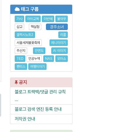
태그 구름
가사
아이교육
아반떼
불여우
경주소녀
삽교
핵실험
갤럭시노트2
리콜
서울세계불꽃축제
에니이야기
주산지
안면도
AI 이미지
TED
인공누액
NAS
모터쇼
팬리스
여행이야기
공지
블로그 트랙백/댓글 관리 규칙
...
블로그 검색 엔진 등록 안내
저작권 안내