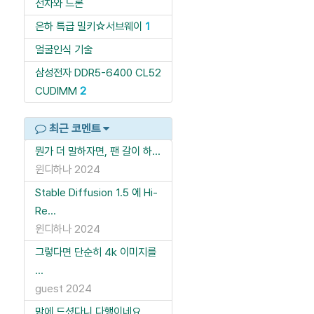
전차와 드론
은하 특급 밀키☆서브웨이
1
얼굴인식 기술
삼성전자 DDR5-6400 CL52
CUDIMM
2
최근 코멘트
뭔가 더 말하자면, 팬 갈이 하...
윈디하나
2024
Stable Diffusion 1.5 에 Hi-
Re...
윈디하나
2024
그렇다면 단순히 4k 이미지를
...
guest
2024
맘에 드셨다니 다행이네요.