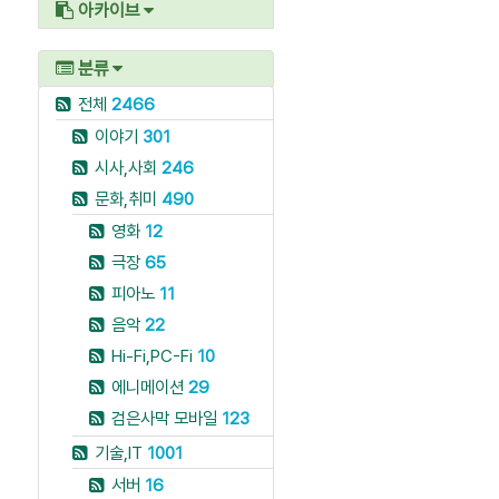
아카이브
분류
전체
2466
이야기
301
시사,사회
246
문화,취미
490
영화
12
극장
65
피아노
11
음악
22
Hi-Fi,PC-Fi
10
에니메이션
29
검은사막 모바일
123
기술,IT
1001
서버
16