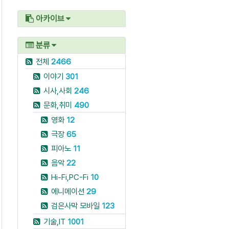
아카이브
분류
전체
2466
이야기
301
시사,사회
246
문화,취미
490
영화
12
극장
65
피아노
11
음악
22
Hi-Fi,PC-Fi
10
에니메이션
29
검은사막 모바일
123
기술,IT
1001