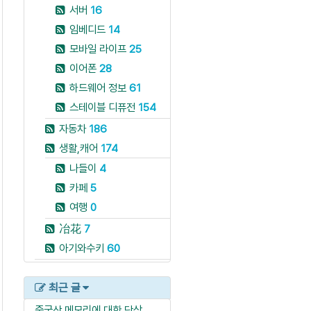
서버
16
임베디드
14
모바일 라이프
25
이어폰
28
하드웨어 정보
61
스테이블 디퓨전
154
자동차
186
생활,캐어
174
나들이
4
카페
5
여행
0
冶花
7
아기와수키
60
최근 글
중국산 메모리에 대한 단상