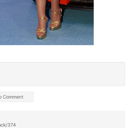
o Comment
back/374