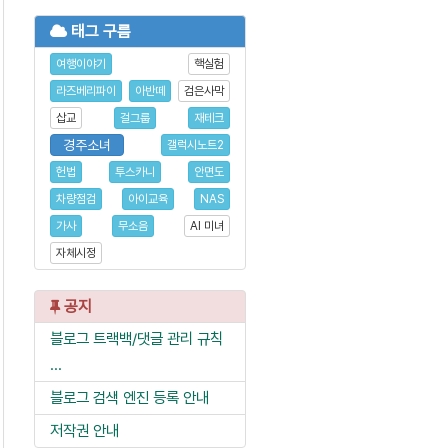
태그 구름
여행이야기
핵실험
라즈베리파이
아반떼
검은사막
삽교
걸그룹
재테크
경주소녀
갤럭시노트2
헌법
투스카니
안면도
차량점검
아이교육
NAS
가사
무소음
AI 미녀
자체시정
공지
블로그 트랙백/댓글 관리 규칙
...
블로그 검색 엔진 등록 안내
저작권 안내