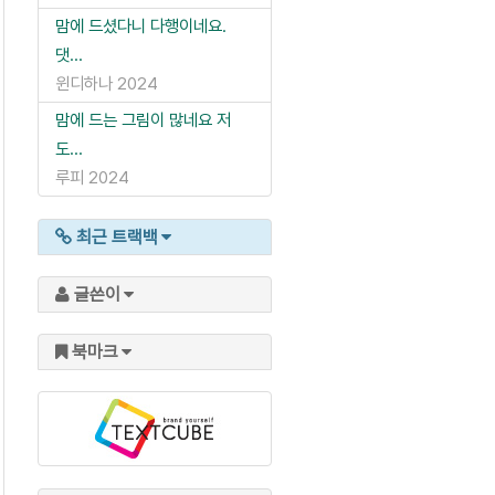
맘에 드셨다니 다행이네요.
댓...
윈디하나
2024
맘에 드는 그림이 많네요 저
도...
루피
2024
최근 트랙백
글쓴이
북마크