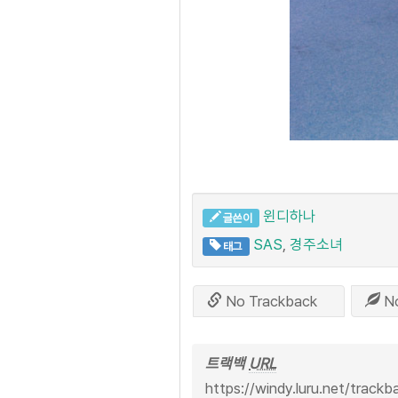
윈디하나
글쓴이
SAS
,
경주소녀
태그
No Trackback
N
트랙백
URL
https://windy.luru.net/track