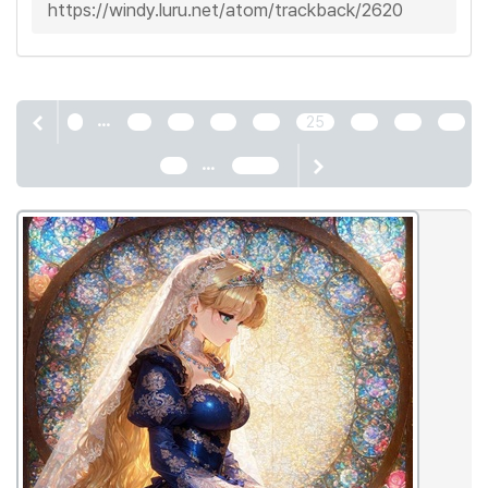
https://windy.luru.net/atom/trackback/2620
...
1
21
22
23
24
25
26
27
28
...
29
2466