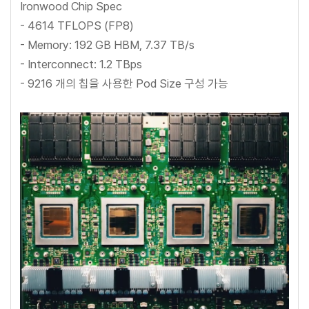
Ironwood Chip Spec
- 4614 TFLOPS (FP8)
- Memory: 192 GB HBM, 7.37 TB/s
- Interconnect: 1.2 TBps
- 9216 개의 칩을 사용한 Pod Size 구성 가능