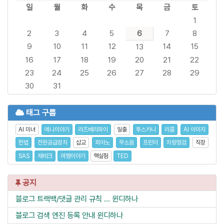
일
월
화
수
목
금
토
1
2
3
4
5
6
7
8
9
10
11
12
14
15
13
16
17
18
19
20
21
22
23
24
25
26
27
28
29
30
31
태그 구름
AI 미녀
에니이야기
라즈베리파이
일출
투스카니
리콜
AI 이미지
헌법
전원공급장치
삽교
피아노
무소음
프린터
차량점검
직장
SAS
재테크
여행이야기
핵실험
TED
공지
블로그 트랙백/댓글 관리 규칙 ...
윈디하나
블로그 검색 엔진 등록 안내
윈디하나