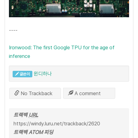
----
Ironwood: The first Google TPU for the age of
inference
윈디하나
글쓴이
No Trackback
A comment
트랙백
URL
https://windy.luru.net/trackback/2620
트랙백 ATOM 피딩