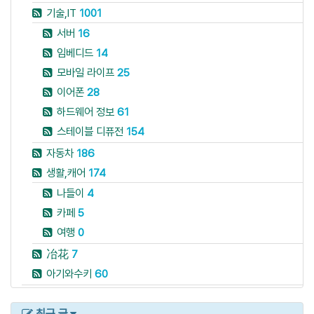
기술,IT
1001
서버
16
임베디드
14
모바일 라이프
25
이어폰
28
하드웨어 정보
61
스테이블 디퓨전
154
자동차
186
생활,캐어
174
나들이
4
카페
5
여행
0
冶花
7
아기와수키
60
최근 글