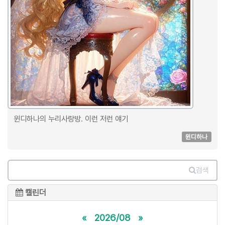
윈디하나의 누리사랑방. 이런 저런 얘기
윈디하나
검색
캘린더
«
2026/08
»