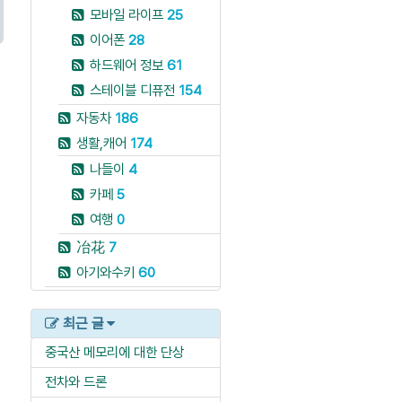
모바일 라이프
25
이어폰
28
하드웨어 정보
61
스테이블 디퓨전
154
자동차
186
생활,캐어
174
나들이
4
카페
5
여행
0
冶花
7
아기와수키
60
최근 글
중국산 메모리에 대한 단상
전차와 드론