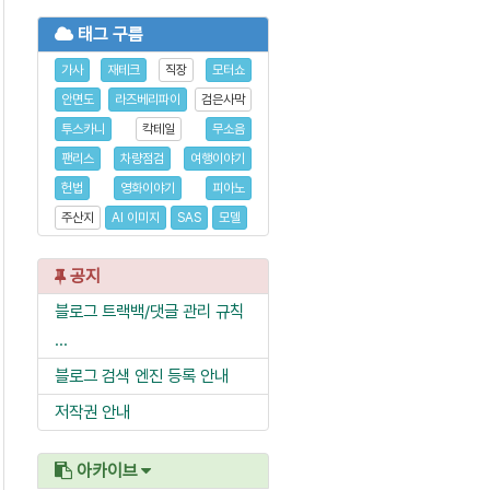
태그 구름
가사
재테크
직장
모터쇼
안면도
라즈베리파이
검은사막
투스카니
칵테일
무소음
팬리스
차량점검
여행이야기
헌법
영화이야기
피아노
주산지
AI 이미지
SAS
모델
공지
블로그 트랙백/댓글 관리 규칙
...
블로그 검색 엔진 등록 안내
저작권 안내
아카이브