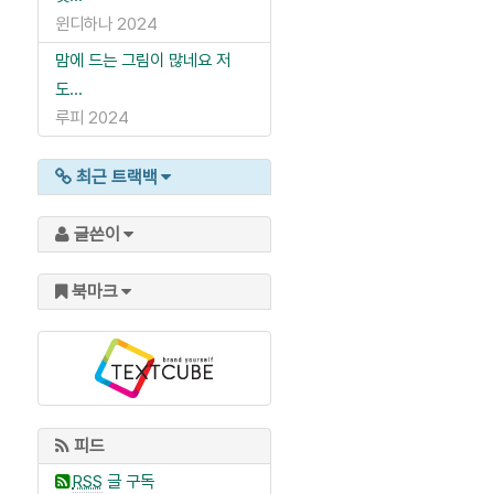
윈디하나
2024
맘에 드는 그림이 많네요 저
도...
루피
2024
최근 트랙백
글쓴이
북마크
피드
RSS
글 구독