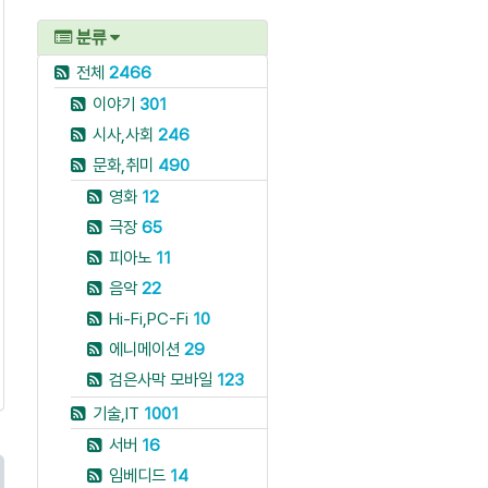
분류
전체
2466
이야기
301
시사,사회
246
문화,취미
490
영화
12
극장
65
피아노
11
음악
22
Hi-Fi,PC-Fi
10
에니메이션
29
검은사막 모바일
123
기술,IT
1001
서버
16
임베디드
14