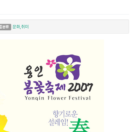
문화,취미
분류