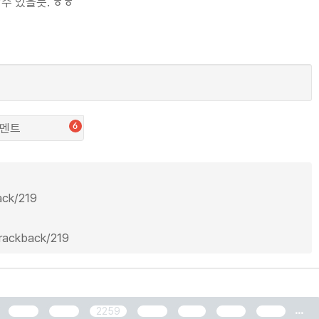
수 있을듯. ㅎㅎ
멘트
6
ack/219
trackback/219
...
2257
2258
2259
2260
2261
2262
2263