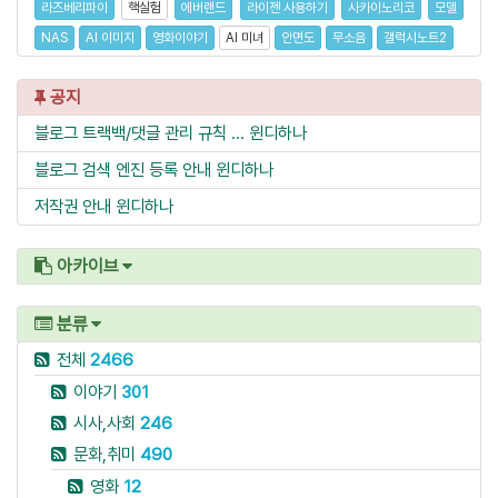
라즈베리파이
핵실험
에버랜드
라이젠 사용하기
사카이노리코
모델
NAS
AI 이미지
영화이야기
AI 미녀
안면도
무소음
갤럭시노트2
공지
블로그 트랙백/댓글 관리 규칙 ...
윈디하나
블로그 검색 엔진 등록 안내
윈디하나
저작권 안내
윈디하나
아카이브
분류
전체
2466
이야기
301
시사,사회
246
문화,취미
490
영화
12