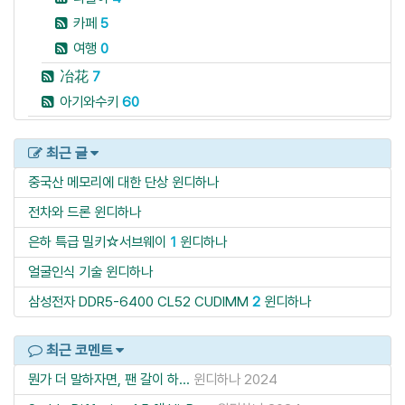
카페
5
여행
0
冶花
7
아기와수키
60
최근 글
중국산 메모리에 대한 단상
윈디하나
전차와 드론
윈디하나
은하 특급 밀키☆서브웨이
1
윈디하나
얼굴인식 기술
윈디하나
삼성전자 DDR5-6400 CL52 CUDIMM
2
윈디하나
최근 코멘트
뭔가 더 말하자면, 팬 갈이 하...
윈디하나
2024