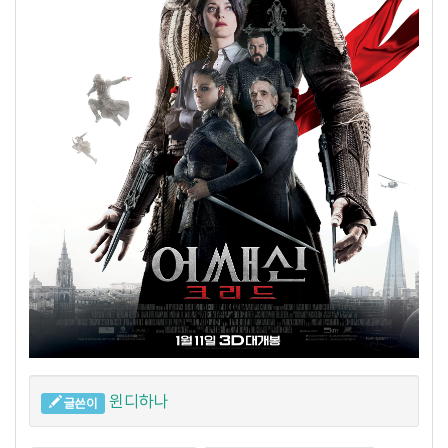
윈디하나
글쓴이