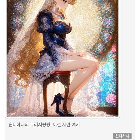
윈디하나의 누리사랑방. 이런 저런 얘기
윈디하나