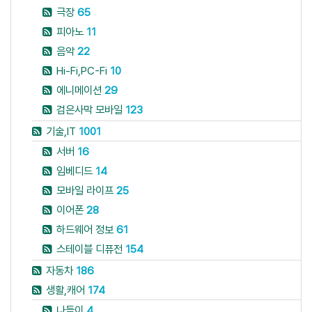
극장
65
피아노
11
음악
22
Hi-Fi,PC-Fi
10
에니메이션
29
검은사막 모바일
123
기술,IT
1001
서버
16
임베디드
14
모바일 라이프
25
이어폰
28
하드웨어 정보
61
스테이블 디퓨전
154
자동차
186
생활,캐어
174
나들이
4