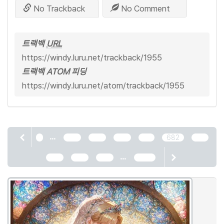
No Trackback
No Comment
트랙백
URL
https://windy.luru.net/trackback/1955
트랙백 ATOM 피딩
https://windy.luru.net/atom/trackback/1955
...
1
678
679
680
681
682
683
...
684
685
686
2466