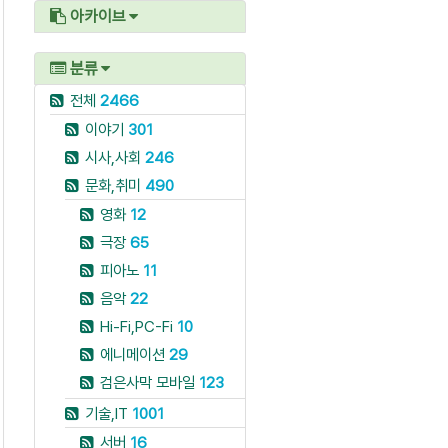
아카이브
분류
전체
2466
이야기
301
시사,사회
246
문화,취미
490
영화
12
극장
65
피아노
11
음악
22
Hi-Fi,PC-Fi
10
에니메이션
29
검은사막 모바일
123
기술,IT
1001
서버
16