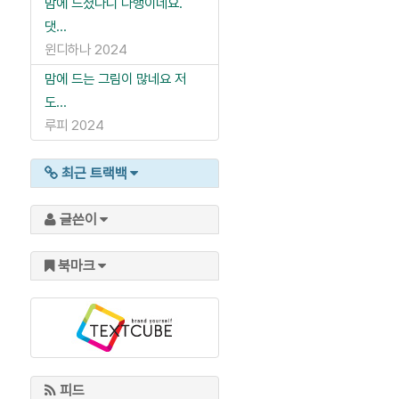
맘에 드셨다니 다행이네요.
댓...
윈디하나
2024
맘에 드는 그림이 많네요 저
도...
루피
2024
최근 트랙백
글쓴이
북마크
피드