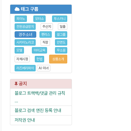
태그 구름
피아노
모터쇼
투스카니
전원공급장치
주산지
일출
경주소녀
팬리스
걸그룹
사카이노리코
직장
안면도
모델
아이교육
무소음
자체시정
헌법
상품소개
라즈베리파이
AI 미녀
공지
블로그 트랙백/댓글 관리 규칙
...
블로그 검색 엔진 등록 안내
저작권 안내