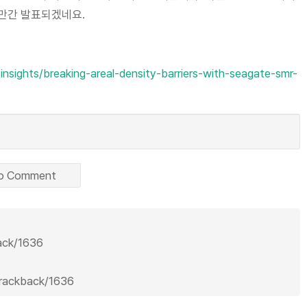
조만간 발표되겠네요.
nsights/breaking-areal-density-barriers-with-seagate-smr-
o Comment
back/1636
trackback/1636