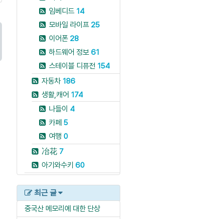
임베디드
14
모바일 라이프
25
이어폰
28
하드웨어 정보
61
스테이블 디퓨전
154
자동차
186
생활,캐어
174
나들이
4
카페
5
여행
0
冶花
7
아기와수키
60
최근 글
중국산 메모리에 대한 단상