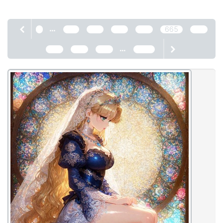
...
1
661
662
663
664
665
666
...
667
668
669
2466