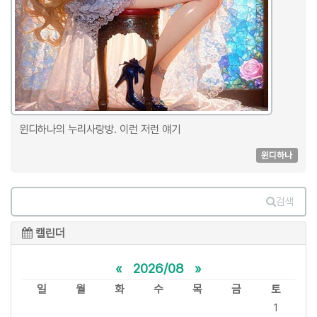
윈디하나의 누리사랑방. 이런 저런 얘기
윈디하나
검색
캘린더
«
2026/08
»
일
월
화
수
목
금
토
1