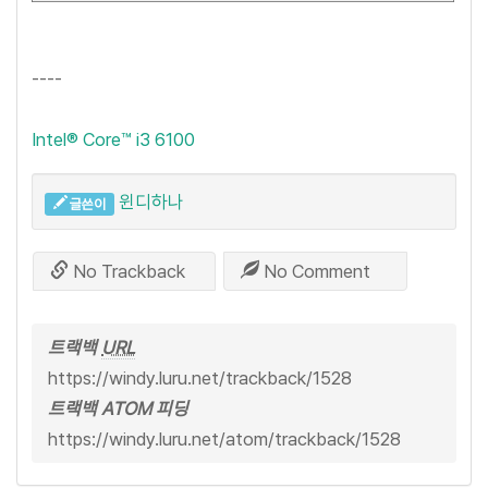
----
Intel® Core™ i3 6100
윈디하나
글쓴이
No Trackback
No Comment
트랙백
URL
https://windy.luru.net/trackback/1528
트랙백 ATOM 피딩
https://windy.luru.net/atom/trackback/1528