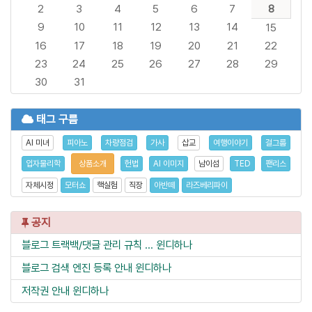
2
3
4
5
6
7
8
9
10
11
12
13
14
15
16
17
18
19
20
21
22
23
24
25
26
27
28
29
30
31
태그 구름
AI 미녀
피아노
차량점검
가사
삽교
여행이야기
걸그룹
입자물리학
상품소개
헌법
AI 이미지
남이섬
TED
팬리스
자체시정
모터쇼
핵실험
직장
아반떼
라즈베리파이
공지
블로그 트랙백/댓글 관리 규칙 ...
윈디하나
블로그 검색 엔진 등록 안내
윈디하나
저작권 안내
윈디하나