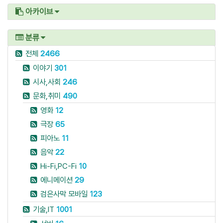
아카이브
분류
전체
2466
이야기
301
시사,사회
246
문화,취미
490
영화
12
극장
65
피아노
11
음악
22
Hi-Fi,PC-Fi
10
에니메이션
29
검은사막 모바일
123
기술,IT
1001