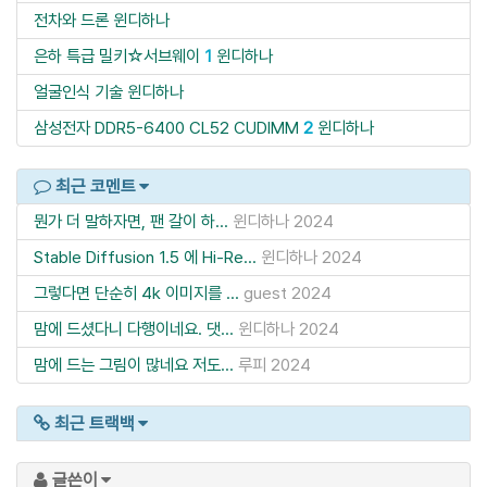
전차와 드론
윈디하나
은하 특급 밀키☆서브웨이
1
윈디하나
얼굴인식 기술
윈디하나
삼성전자 DDR5-6400 CL52 CUDIMM
2
윈디하나
최근 코멘트
뭔가 더 말하자면, 팬 갈이 하...
윈디하나
2024
Stable Diffusion 1.5 에 Hi-Re...
윈디하나
2024
그렇다면 단순히 4k 이미지를 ...
guest
2024
맘에 드셨다니 다행이네요. 댓...
윈디하나
2024
맘에 드는 그림이 많네요 저도...
루피
2024
최근 트랙백
글쓴이