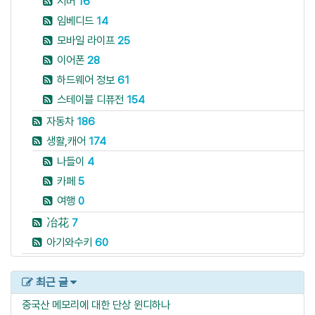
서버
16
임베디드
14
모바일 라이프
25
이어폰
28
하드웨어 정보
61
스테이블 디퓨전
154
자동차
186
생활,캐어
174
나들이
4
카페
5
여행
0
冶花
7
아기와수키
60
최근 글
중국산 메모리에 대한 단상
윈디하나