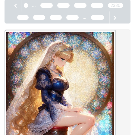
...
1
2326
2327
2328
2329
2330
...
2331
2332
2333
2334
2466