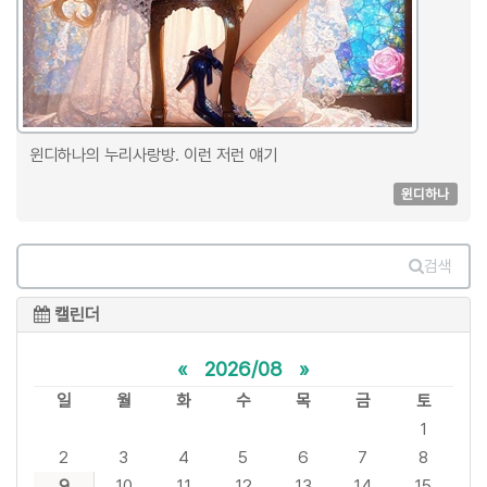
윈디하나의 누리사랑방. 이런 저런 얘기
윈디하나
검색
캘린더
«
2026/08
»
일
월
화
수
목
금
토
1
2
3
4
5
6
7
8
9
10
11
12
13
14
15