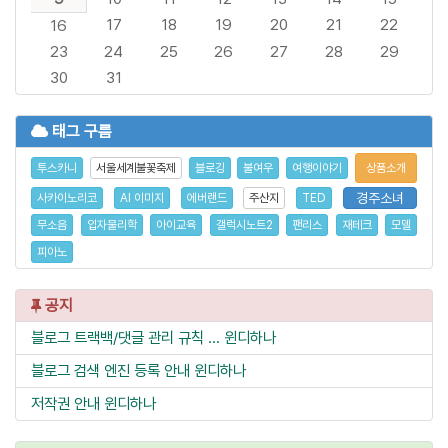
17
18
19
20
21
22
16
23
24
25
26
27
28
29
30
31
태그 구름
투스카니
서울세계불꽃축제
블로깅
불여우
여행이야기
상품소개
경주소녀
사카이노리코
AI 이미지
에버랜드
주산지
TED
무소음
입자물리학
아이교육
갤럭시노트2
팬리스
재테크
모델
피아노
공지
블로그 트랙백/댓글 관리 규칙 ...
윈디하나
블로그 검색 엔진 등록 안내
윈디하나
저작권 안내
윈디하나