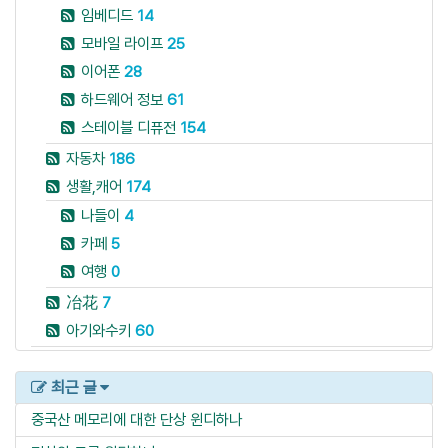
임베디드
14
모바일 라이프
25
이어폰
28
하드웨어 정보
61
스테이블 디퓨전
154
자동차
186
생활,캐어
174
나들이
4
카페
5
여행
0
冶花
7
아기와수키
60
최근 글
중국산 메모리에 대한 단상
윈디하나