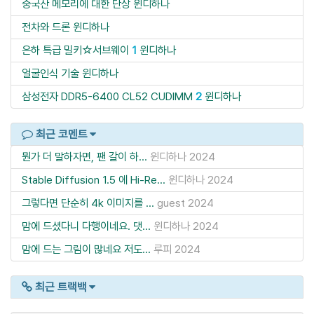
중국산 메모리에 대한 단상
윈디하나
전차와 드론
윈디하나
은하 특급 밀키☆서브웨이
1
윈디하나
얼굴인식 기술
윈디하나
삼성전자 DDR5-6400 CL52 CUDIMM
2
윈디하나
최근 코멘트
뭔가 더 말하자면, 팬 갈이 하...
윈디하나
2024
Stable Diffusion 1.5 에 Hi-Re...
윈디하나
2024
그렇다면 단순히 4k 이미지를 ...
guest
2024
맘에 드셨다니 다행이네요. 댓...
윈디하나
2024
맘에 드는 그림이 많네요 저도...
루피
2024
최근 트랙백