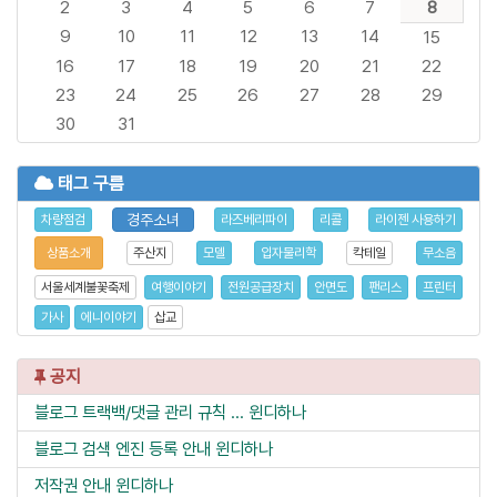
2
3
4
5
6
7
8
9
10
11
12
13
14
15
16
17
18
19
20
21
22
23
24
25
26
27
28
29
30
31
태그 구름
경주소녀
차량점검
라즈베리파이
리콜
라이젠 사용하기
상품소개
주산지
모델
입자물리학
칵테일
무소음
서울세계불꽃축제
여행이야기
전원공급장치
안면도
팬리스
프린터
가사
에니이야기
삽교
공지
블로그 트랙백/댓글 관리 규칙 ...
윈디하나
블로그 검색 엔진 등록 안내
윈디하나
저작권 안내
윈디하나