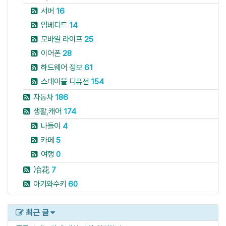
서버
16
임베디드
14
모바일 라이프
25
이어폰
28
하드웨어 정보
61
스테이블 디퓨전
154
자동차
186
생활,캐어
174
나들이
4
카페
5
여행
0
冶花
7
아기와수키
60
최근 글