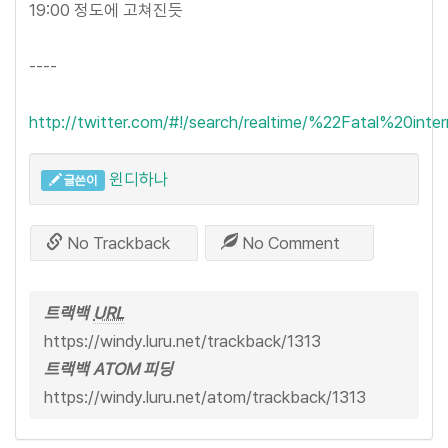
19:00 정도에 고쳐진듯
----
http://twitter.com/#!/search/realtime/%22Fatal%20in
윈디하나
글쓴이
No Trackback
No Comment
트랙백
URL
https://windy.luru.net/trackback/1313
트랙백 ATOM 피딩
https://windy.luru.net/atom/trackback/1313