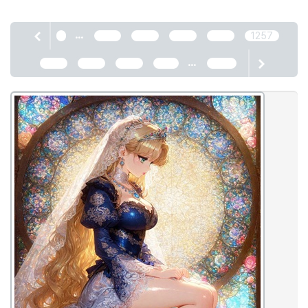
...
1
1253
1254
1255
1256
1257
...
1258
1259
1260
1261
2466