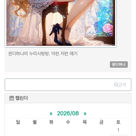
윈디하나의 누리사랑방. 이런 저런 얘기
윈디하나
검색
캘린더
«
2026/08
»
일
월
화
수
목
금
토
1