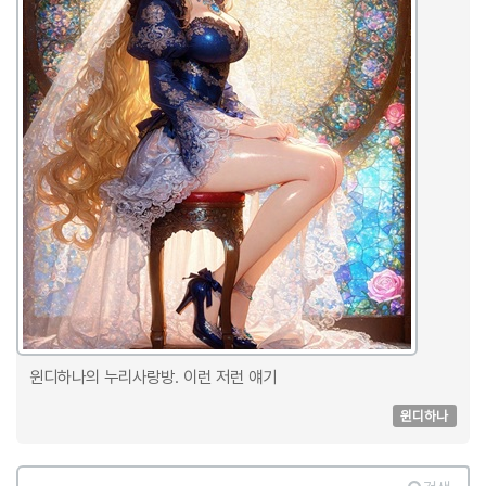
윈디하나의 누리사랑방. 이런 저런 얘기
윈디하나