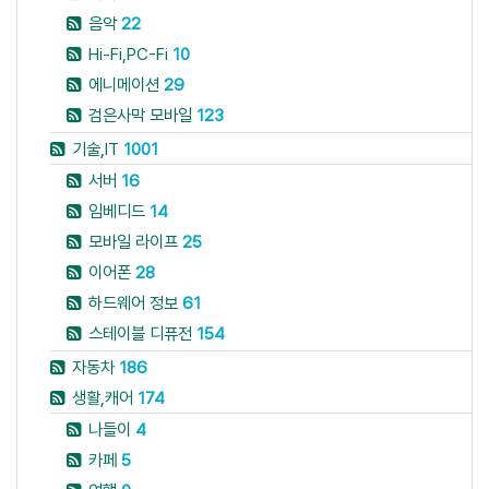
음악
22
Hi-Fi,PC-Fi
10
에니메이션
29
검은사막 모바일
123
기술,IT
1001
서버
16
임베디드
14
모바일 라이프
25
이어폰
28
하드웨어 정보
61
스테이블 디퓨전
154
자동차
186
생활,캐어
174
나들이
4
카페
5