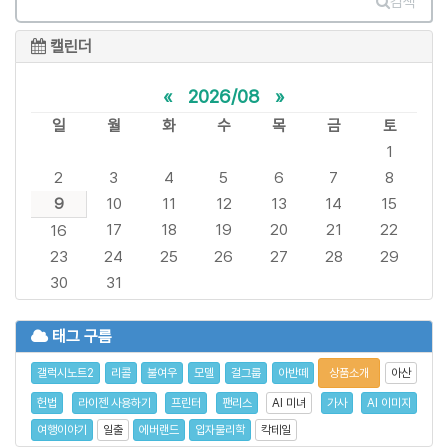
검색
캘린더
«
2026/08
»
일
월
화
수
목
금
토
1
2
3
4
5
6
7
8
9
10
11
12
13
14
15
17
18
19
20
21
22
16
23
24
25
26
27
28
29
30
31
태그 구름
갤럭시노트2
리콜
불여우
모델
걸그룹
아반떼
상품소개
아산
헌법
라이젠 사용하기
프린터
팬리스
AI 미녀
가사
AI 이미지
여행이야기
일출
에버랜드
입자물리학
칵테일