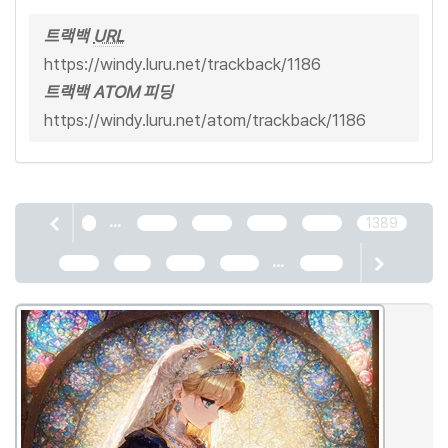
트랙백
URL
https://windy.luru.net/trackback/1186
트랙백 ATOM 피딩
https://windy.luru.net/atom/trackback/1186
...
1
1385
1386
1387
1388
1389
...
1390
1391
1392
1393
2466