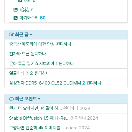
여행
0
冶花
7
아기와수키
60
최근 글
중국산 메모리에 대한 단상
윈디하나
전차와 드론
윈디하나
은하 특급 밀키☆서브웨이
1
윈디하나
얼굴인식 기술
윈디하나
삼성전자 DDR5-6400 CL52 CUDIMM
2
윈디하나
최근 코멘트
뭔가 더 말하자면, 팬 갈이 하...
윈디하나
2024
Stable Diffusion 1.5 에 Hi-Re...
윈디하나
2024
그렇다면 단순히 4k 이미지를 ...
guest
2024