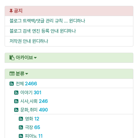
공지
블로그 트랙백/댓글 관리 규칙 ...
윈디하나
블로그 검색 엔진 등록 안내
윈디하나
저작권 안내
윈디하나
아카이브
분류
전체
2466
이야기
301
시사,사회
246
문화,취미
490
영화
12
극장
65
피아노
11