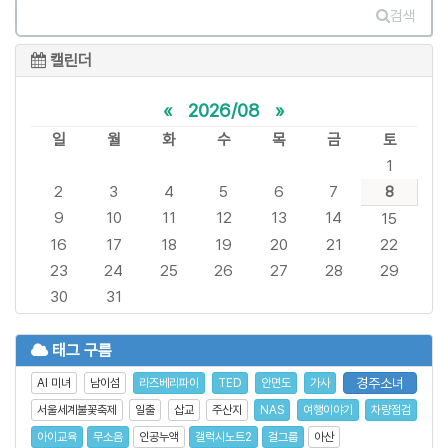
검색
캘린더
«
2026/08
»
일
월
화
수
목
금
토
1
2
3
4
5
6
7
8
9
10
11
12
13
14
15
16
17
18
19
20
21
22
23
24
25
26
27
28
29
30
31
태그 구름
경주소녀
AI 미녀
남이섬
라즈베리파이
TED
안면도
가사
서울세계불꽃축제
일출
삽교
주산지
NAS
여행이야기
차량점검
아이교육
무소음
인공누액
갤럭시노트2
걸그룹
아산