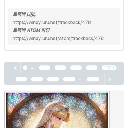
트랙백
URL
https://windy.luru.net/trackback/478
트랙백 ATOM 피딩
https://windy.luru.net/atom/trackback/478
...
1
2016
2017
2018
2019
2020
...
2021
2022
2023
2024
2466