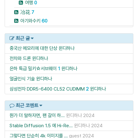
여행
0
冶花
7
아기와수키
60
최근 글
중국산 메모리에 대한 단상
윈디하나
전차와 드론
윈디하나
은하 특급 밀키☆서브웨이
1
윈디하나
얼굴인식 기술
윈디하나
삼성전자 DDR5-6400 CL52 CUDIMM
2
윈디하나
최근 코멘트
뭔가 더 말하자면, 팬 갈이 하...
윈디하나
2024
Stable Diffusion 1.5 에 Hi-Re...
윈디하나
2024
그렇다면 단순히 4k 이미지를 ...
guest
2024