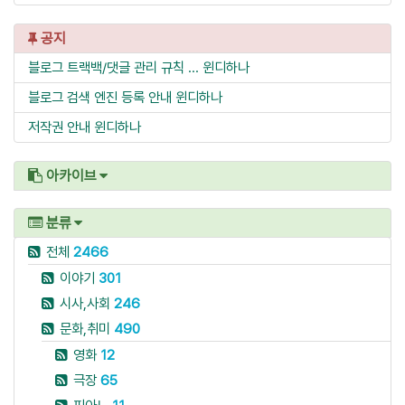
공지
블로그 트랙백/댓글 관리 규칙 ...
윈디하나
블로그 검색 엔진 등록 안내
윈디하나
저작권 안내
윈디하나
아카이브
분류
전체
2466
이야기
301
시사,사회
246
문화,취미
490
영화
12
극장
65