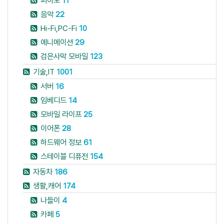
피아노
11
음악
22
Hi-Fi,PC-Fi
10
에니메이션
29
검은사막 모바일
123
기술,IT
1001
서버
16
임베디드
14
모바일 라이프
25
이어폰
28
하드웨어 정보
61
스테이블 디퓨전
154
자동차
186
생활,캐어
174
나들이
4
카페
5